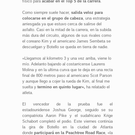
físico para
acabar en el Top 5 de la carrera
.
Como siempre suele hacer,
salida veloz para
colocarse en el grupo de cabeza
, una estrategia
arriesgada ya que estuvo cerca de salirse del
asfalto. Casi en la mitad de la carrera, en la subida
más dura del circuito, algunos de sus rivales como
el coreano Kim y el americano James Sembeta se
descuelgan y Botello se queda en tierra de nadie.
«Llegamos al kilometro 3 y una vez arriba, viene lo
mío. Adelanto bajando al costarricense Laurens
Molina y en la ultima curva que te deja en una recta
final de 800 metros paso al americano Scot Parson
y aunque llego a cojer la rueda de Kim, al final me
suelta y
termino en quinto lugar»,
ha relatado el
atleta.
El vencedor de la prueba fue el
estadounidense Joshua George, seguido se su
compatriota Aaron Pike y el sudafricano Krige
Schabort completó el podio. Este viernes continúa
la gira de Botello en la ciudad de Atlanta
donde
participará en la Peachtree Road Race
, «la