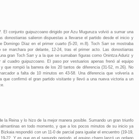
 El conjunto guipuzcoano dirigido por Azu Muguruza volvió a sumar una
s donostiarras salieron dispuestas a llevarse el partido desde el inicio y
de Domingo Díaz en el primer cuarto (5-20, m.8). Toch Sarr se mostraba
 se marchara por delante, 12-24, tras el primer acto. Las donostiarras
una gran Toch Sarr y a la que se sumaban figuras como Onintza Aduriz y
 al cuadro guipuzcoano. El paso por vestuarios apenas frenó al equipo
 que rompió la barrera de los 20 tantos de diferencia (31-52, m.26). No
 marcador a falta de 10 minutos en 43-58. Una diferencia que volvería a
a que confirmó el gran partido visitante y llevó a una nueva victoria a un
ce.
e la Reina y lo hizo de la mejor manera posible. Sumando un gran triunfo
 salmantinas en todo momento, y que a los pocos minutos de su inicio ya
Bizkaia respondió con un 11-0 de parcial para igualar el encuentro (19-19,
19-22. Y es que en el segundo periodo, el equipo charro lanzó un ordago