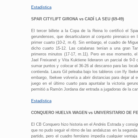
Estadística
SPAR CITYLIFT GIRONA vs CADÍ LA SEU (69-49)
El tercer billete a la Copa de la Reina lo certificó el Sp
gerundenses, que desarticularon al conjunto pirenaico en
primer cuarto (10-2, m.4). Sin embargo, el cuadro de Miguel
dicho cuarto 15-12. Las catalanas tenían a una gran Ta
primeros minutos (17-17, m.11). Pero en ese momento, el 
Jael Freixanet y Vita Kuktiene lideraron un parcial de 9-0
sumar puntos y colocar el 36-26 al descanso para las locales
contienda. Laura Gil peleaba bajo los tableros con Ify Ibe
embargo, Ibekwe volvería a abrir distancias para dejar al 
juego en el último cuarto para apuntalar la victoria geru
permitió a Ramón Jordana dar entrada a jugadoras de la can
Estadística
CONQUERO HUELVA WAGEN vs UNIVERSITARIO DE FER
El CB Conquero hizo historia en el Andrés Estrada y consiguió
que no pudo seguir el ritmo de las andaluzas en la segunda 
partido, pero el cuadro ferrolano impedía cualquier ventaja