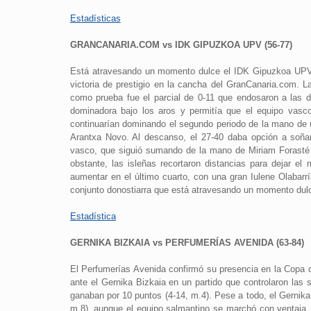
Estadísticas
GRANCANARIA.COM vs IDK GIPUZKOA UPV (56-77)
Está atravesando un momento dulce el IDK Gipuzkoa UPV.
victoria de prestigio en la cancha del GranCanaria.com. La
como prueba fue el parcial de 0-11 que endosaron a las 
dominadora bajo los aros y permitía que el equipo vasco
continuarían dominando el segundo periodo de la mano de 
Arantxa Novo. Al descanso, el 27-40 daba opción a soñar
vasco, que siguió sumando de la mano de Miriam Forasté y
obstante, las isleñas recortaron distancias para dejar el
aumentar en el último cuarto, con una gran Iulene Olabarrí
conjunto donostiarra que está atravesando un momento dul
Estadística
GERNIKA BIZKAIA vs PERFUMERÍAS AVENIDA (63-84)
El Perfumerías Avenida confirmó su presencia en la Copa d
ante el Gernika Bizkaia en un partido que controlaron las
ganaban por 10 puntos (4-14, m.4). Pese a todo, el Gernika 
m.8), aunque el equipo salmantino se marchó con ventaja, 