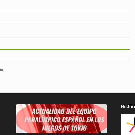
io.
Histór