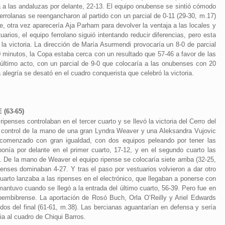
 a las andaluzas por delante, 22-13. El equipo onubense se sintió cómodo
errolanas se reengancharon al partido con un parcial de 0-11 (29-30, m.17)
e, otra vez aparecería Aja Parham para devolver la ventaja a las locales y
arios, el equipo ferrolano siguió intentando reducir diferencias, pero esta
a victoria. La dirección de María Asurmendi provocaría un 8-0 de parcial
10 minutos, la Copa estaba cerca con un resultado que 57-46 a favor de las
el último acto, con un parcial de 9-0 que colocaría a las onubenses con 20
 alegría se desató en el cuadro conquerista que celebró la victoria.
(63-65)
penses controlaban en el tercer cuarto y se llevó la victoria del Cerro del
l control de la mano de una gran Lyndra Weaver y una Aleksandra Vujovic
a comenzado con gran igualdad, con dos equipos peleando por tener las
onía por delante en el primer cuarto, 17-12, y en el segundo cuarto las
 De la mano de Weaver el equipo ripense se colocaría siete arriba (32-25,
enses dominaban 4-27. Y tras el paso por vestuarios volvieron a dar otro
cuarto lanzaba a las ripenses en el electrónico, que llegaban a ponerse con
mantuvo cuando se llegó a la entrada del último cuarto, 56-39. Pero fue en
o bembibrense. La aportación de Rosó Buch, Orla O’Reilly y Ariel Edwards
ndos del final (61-61, m.38). Las bercianas aguantarían en defensa y sería
ia al cuadro de Chiqui Barros.