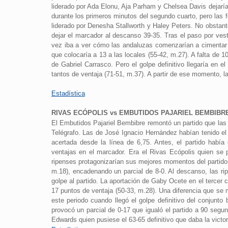
liderado por Ada Elonu, Aja Parham y Chelsea Davis dejaría
durante los primeros minutos del segundo cuarto, pero las f
liderado por Denesha Stallworth y Haley Peters. No obstant
dejar el marcador al descanso 39-35. Tras el paso por vestu
vez iba a ver cómo las andaluzas comenzarían a cimentar l
que colocaría a 13 a las locales (55-42, m.27). A falta de 
de Gabriel Carrasco. Pero el golpe definitivo llegaría en 
tantos de ventaja (71-51, m.37). A partir de ese momento, la
Estadística
RIVAS ECÓPOLIS vs EMBUTIDOS PAJARIEL BEMBIBRE 
El Embutidos Pajariel Bembibre remontó un partido que las ri
Telégrafo. Las de José Ignacio Hernández habían tenido e
acertada desde la línea de 6,75. Antes, el partido habí
ventajas en el marcador. Era el Rivas Ecópolis quien se p
ripenses protagonizarían sus mejores momentos del partido.
m.18), encadenando un parcial de 8-0. Al descanso, las rip
golpe al partido. La aportación de Gaby Ocete en el tercer 
17 puntos de ventaja (50-33, m.28). Una diferencia que se 
este periodo cuando llegó el golpe definitivo del conjunt
provocó un parcial de 0-17 que igualó el partido a 90 segu
Edwards quien pusiese el 63-65 definitivo que daba la victor