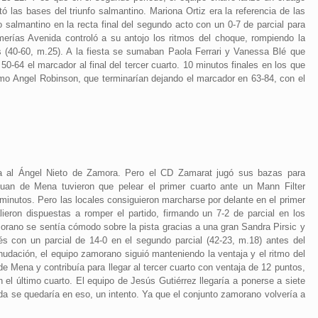
ó las bases del triunfo salmantino. Mariona Ortiz era la referencia de las
salmantino en la recta final del segundo acto con un 0-7 de parcial para
merías Avenida controló a su antojo los ritmos del choque, rompiendo la
s (40-60, m.25). A la fiesta se sumaban Paola Ferrari y Vanessa Blé que
0-64 el marcador al final del tercer cuarto. 10 minutos finales en los que
o Angel Robinson, que terminarían dejando el marcador en 63-84, con el
ita al Ángel Nieto de Zamora. Pero el CD Zamarat jugó sus bazas para
Juan de Mena tuvieron que pelear el primer cuarto ante un Mann Filter
 minutos. Pero las locales consiguieron marcharse por delante en el primer
ieron dispuestas a romper el partido, firmando un 7-2 de parcial en los
orano se sentía cómodo sobre la pista gracias a una gran Sandra Pirsic y
 con un parcial de 14-0 en el segundo parcial (42-23, m.18) antes del
anudación, el equipo zamorano siguió manteniendo la ventaja y el ritmo del
e Mena y contribuía para llegar al tercer cuarto con ventaja de 12 puntos,
 el último cuarto. El equipo de Jesús Gutiérrez llegaría a ponerse a siete
a se quedaría en eso, un intento. Ya que el conjunto zamorano volvería a