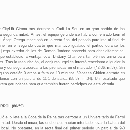
ar CityLift Girona tras derrotar al Cadí La Seu en un gran partido de las
 la segunda mitad. Antes, el equipo gerundense había comenzado bien el
 Ángel Ortega reaccionó en la recta final del periodo para irse al final de
nner en el segundo cuarto que mantuvo igualado el partido durante los
juego exterior de las de Ramon Jordana apareció para abrir diferencias.
 que estableció la ventaja local. Brittany Chambers también se uniría para
. Tras la reanudación, el conjunto urgellés intentó reaccionar e igualar la
kwe y conseguía acercar a las pirenaicas en el marcador (42-36, m.37). Sin
equipo catalán 9 arriba a falta de 10 minutos. Vanessa Gidden entraría en
ndense con un parcial de 11-1 de salida (58-37, m.34). Un resultado que
tera gerundense para que también fueran partícipes de esta victoria.
ROL (80-59)
 el billete a la Copa de la Reina tras derrotar a un Universitario de Ferrol
mitad. Desde el inicio, las onubenses habían intentado llevar la batuta del
 local. No obstante, en la recta final del primer periodo un parcial de 9-0