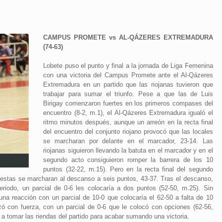
CAMPUS PROMETE vs AL-QÁZERES EXTREMADURA
(74-63)
Lobete puso el punto y final a la jornada de Liga Femenina
con una victoria del Campus Promete ante el Al-Qázeres
Extremadura en un partido que las riojanas tuvieron que
trabajar para sumar el triunfo. Pese a que las de Luis
Birigay comenzaron fuertes en los primeros compases del
encuentro (8-2, m.1), el Al-Qázeres Extremadura igualó el
ritmo minutos después, aunque un arreón en la recta final
del encuentro del conjunto riojano provocó que las locales
se marcharan por delante en el marcador, 23-14. Las
riojanas siguieron llevando la batuta en el marcador y en el
segundo acto consiguieron romper la barrera de los 10
puntos (32-22, m.15). Pero en la recta final del segundo
e estas se marcharan al descanso a seis puntos, 43-37. Tras el descanso,
riodo, un parcial de 0-6 les colocaría a dos puntos (52-50, m.25). Sin
reacción con un parcial de 10-0 que colocaría el 62-50 a falta de 10
ó con fuerza, con un parcial de 0-6 que le colocó con opciones (62-56,
 tomar las riendas del partido para acabar sumando una victoria.