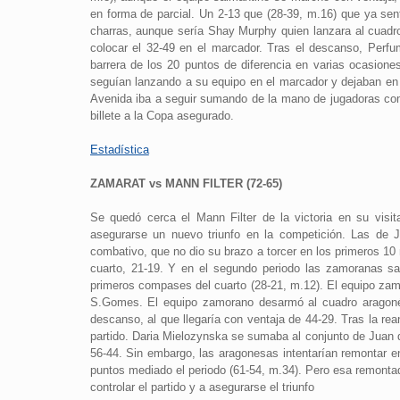
en forma de parcial. Un 2-13 que (28-39, m.16) que ya sent
charras, aunque sería Shay Murphy quien lanzara al cuadro 
colocar el 32-49 en el marcador. Tras el descanso, Perfu
barrera de los 20 puntos de diferencia en varias ocasione
seguían lanzando a su equipo en el marcador y dejaban en 5
Avenida iba a seguir sumando de la mano de jugadoras com
billete a la Copa asegurado.
Estadística
ZAMARAT vs MANN FILTER (72-65)
Se quedó cerca el Mann Filter de la victoria en su vis
asegurarse un nuevo triunfo en la competición. Las de 
combativo, que no dio su brazo a torcer en los primeros 10
cuarto, 21-19. Y en el segundo periodo las zamoranas sal
primeros compases del cuarto (28-21, m.12). El equipo zam
S.Gomes. El equipo zamorano desarmó al cuadro aragonés
descanso, al que llegaría con ventaja de 44-29. Tras la re
partido. Daria Mielozynska se sumaba al conjunto de Juan d
56-44. Sin embargo, las aragonesas intentarían remontar en
puntos mediado el periodo (61-54, m.34). Pero esa remontad
controlar el partido y a asegurarse el triunfo