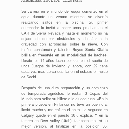
Actualizado: 13/01/2014 12:20 horas
Su carrera en el mundo del esquí comenzó en el
agua durante un verano mientras se divertía
realizando saltos en la piscina. Su primer
entrenador la invitó a hacer unas pruebas en el
CAR de Sierra Nevada y hasta el momento no ha
dejado de sortear obstáculos y desafiar a la
gravedad con acrobacias sobre la nieve. Con
tesón, constancia y talento,
Reyes Santa Olalla
brilla en freestyle en su modalidad de baches
.
Desde los 14 años lucha por cumplir el sueño de
unos Juegos de Invierno y, ahora, con 29 tiene
cada vez más cerca desfilar en el estadio olímpico
de Sochi.
Después de una dura preparación y un comienzo
de temporada agridulce, le restan 3 Copas del
Mundo para sellar su billete a la ciudad rusa. «En la
primera prueba en Finlandia no tuve un buen día,
llovió mucho y me caí en el salto. La segunda en
Calgary quedé en el puesto 38», explica. Y en la
tercera en Deer Valley (Utah), tampoco mostró su
mejor versión, al finalizar en la posición 35.