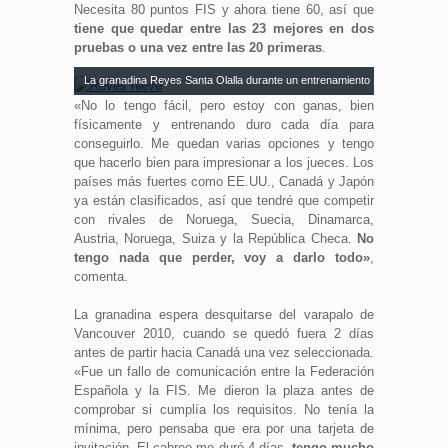
Necesita 80 puntos FIS y ahora tiene 60, así que
tiene que quedar entre las 23 mejores en dos
pruebas o una vez entre las 20 primeras
.
La granadina Reyes Santa Olalla durante un entrenamiento | AD
«No lo tengo fácil, pero estoy con ganas, bien
físicamente y entrenando duro cada día para
conseguirlo. Me quedan varias opciones y tengo
que hacerlo bien para impresionar a los jueces. Los
países más fuertes como EE.UU., Canadá y Japón
ya están clasificados, así que tendré que competir
con rivales de Noruega, Suecia, Dinamarca,
Austria, Noruega, Suiza y la República Checa.
No
tengo nada que perder, voy a darlo todo»
,
comenta.
La granadina espera desquitarse del varapalo de
Vancouver 2010, cuando se quedó fuera 2 días
antes de partir hacia Canadá una vez seleccionada.
«Fue un fallo de comunicación entre la Federación
Española y la FIS. Me dieron la plaza antes de
comprobar si cumplía los requisitos. No tenía la
mínima, pero pensaba que era por una tarjeta de
invitación. El cabreo me duró 4 días,
tengo mucho