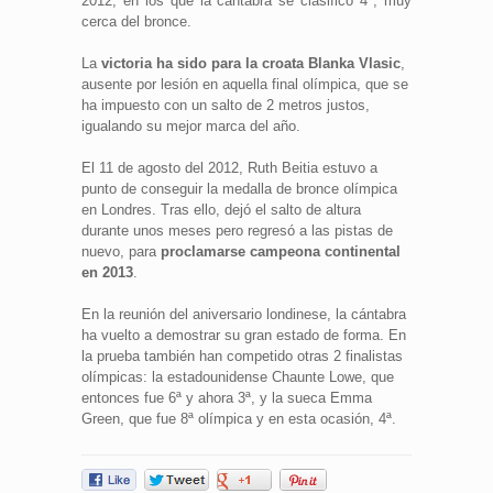
2012, en los que la cántabra se clasificó 4ª, muy
cerca del bronce.
La
victoria ha sido para la croata Blanka Vlasic
,
ausente por lesión en aquella final olímpica, que se
ha impuesto con un salto de 2 metros justos,
igualando su mejor marca del año.
El 11 de agosto del 2012, Ruth Beitia estuvo a
punto de conseguir la medalla de bronce olímpica
en Londres. Tras ello, dejó el salto de altura
durante unos meses pero regresó a las pistas de
nuevo, para
proclamarse campeona continental
en 2013
.
En la reunión del aniversario londinese, la cántabra
ha vuelto a demostrar su gran estado de forma. En
la prueba también han competido otras 2 finalistas
olímpicas: la estadounidense Chaunte Lowe, que
entonces fue 6ª y ahora 3ª, y la sueca Emma
Green, que fue 8ª olímpica y en esta ocasión, 4ª.