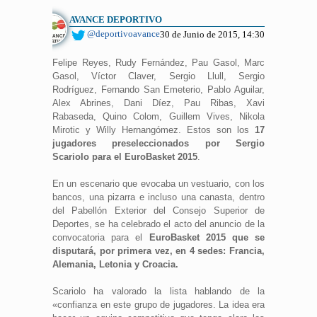
AVANCE DEPORTIVO
@deportivoavance
30 de Junio de 2015, 14:30
Felipe Reyes, Rudy Fernández, Pau Gasol, Marc
Gasol, Víctor Claver, Sergio Llull, Sergio
Rodríguez, Fernando San Emeterio, Pablo Aguilar,
Alex Abrines, Dani Díez, Pau Ribas, Xavi
Rabaseda, Quino Colom, Guillem Vives, Nikola
Mirotic y Willy Hernangómez. Estos son los
17
jugadores preseleccionados por Sergio
Scariolo para el EuroBasket 2015
.
En un escenario que evocaba un vestuario, con los
bancos, una pizarra e incluso una canasta, dentro
del Pabellón Exterior del Consejo Superior de
Deportes, se ha celebrado el acto del anuncio de la
convocatoria para el
EuroBasket 2015 que se
disputará, por primera vez, en 4 sedes: Francia,
Alemania, Letonia y Croacia.
Scariolo ha valorado la lista hablando de la
«confianza en este grupo de jugadores. La idea era