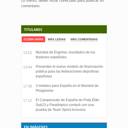
Lo siento, debes estar
conectado
para publicar un
comentario.
TITULARES
ÚLTIMA HORA
MÁS LEÍDAS
MÁS COMENTADAS
Mundial de Esgrima: resultados de los
13:52
tiradores españoles
Presentan el nuevo modelo de financiación
13:44
pública para las federaciones deportivas
españolas
3 metales para España en el Mundial de
17:38
Piragüismo
El Campeonato de España de Pista Élite-
17:12
Sub23 y Paralímpico contará con una
prueba de Team Sprint Inclusivo
EN IMÁGENES