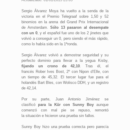
Sergio Álvarez Moya ha vuelto a la senda de la
victoria en el Premio Telegraaf sobre 1,50 y 52
binomios en la arena del Grand Prix Internacional
de Amsterdam.
Sólo 13 pasaron al desempate
con un 0
, y el español fue uno de los 2 jinetes que
volvió a conseguir un 0, pero siendo el más rápido,
como lo había sido en la 1ªronda.
Sergio Álvarez volvió a demostrar seguridad y su
perfecto dominio para llevar a la yegua Kisby,
fijando un crono de 42,10
. Tras él, el
francés Rober Ives Bost, 2º con Nipon d’Elle, con
un tiempo de 45,32. El tercer lugar fue para el
holandés Bart Bles, con Wolisco DDH, y un registro
de 42,14.
Por su parte, Juan Antonio Jiménez se
clasificó
para la Kür con Sunny Boy
aunque
comenzó
con mal pie se repuso, remontó
la situación e hicieron una prueba sin fallos.
Sunny Boy hizo una prueba correcta pero parecía