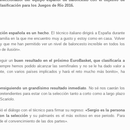
lasificación para los Juegos de Río 2016.
cción española es un hecho
. El técnico italiano dirigirá a España durante
 familia en la que me encuentro muy a gusto y estoy como en casa. Volver
que me han permitido ver un nivel de baloncesto increíble en todos los
 de ilusión».
eguir un
buen resultado en el próximo EuroBasket, que clasificaría a
empre hemos podido alcanzar las semifinales y no se le ha dado valor a
te, con varios países implicados y hará el reto mucho más bonito», ha
 consiguiendo un grandísimo resultado inmediato
. No sé nos caerán los
retendientes para estar con la selección tanto a corto como a largo plazo
Scariolo.
ó el diálogo con el técnico para firmar su regreso:
«Sergio es la persona
con la selección
y su palmarés es el más exitoso en ese periodo. Para
de el convencimiento de las dos partes».