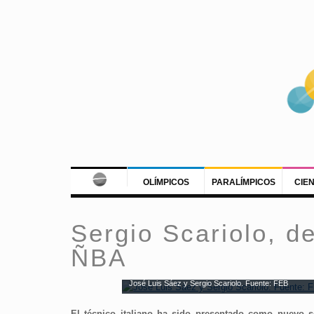
OLÍMPICOS
PARALÍMPICOS
CIE
Sergio Scariolo, d
ÑBA
José Luis Sáez y Sergio Scariolo. Fuente: FEB
El técnico italiano ha sido presentado como nuevo s