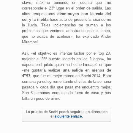
clave, máxime teniendo en cuenta que me
corresponde el 23º lugar en el orden de salida. Las
altas temperaturas
disminuyen con la caía del
sol y la niebla
hace acto de presencia, cuando no
la lluvia. Tales inclemencias se suman a los
problemas que venimos arrastrando con el trineo,
que no acaba de acelerar», ha explicado Ander
Mirambell.
Así, «el objetivo es intentar luchar por el top 20,
mejorar el 26º puesto logrado en los Juegos», ha
expuesto el piloto quien ha hecho hincapié en que
«me gustaría realizar
una salida en menos de
4”93
, que fue mi mejor marca en Sochi 2014. Esta
semana ya estoy remontando el virus de la semana
pasada y cada día que pasa me encuentro mejor.
Son 6 semanas compitiendo fuera de casa y nos
falta un poco de aire».
La prueba de Sochi podrá seguirse en directo en
el
siguiente enlace
.