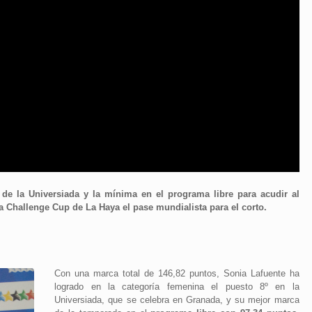
de la Universiada y la mínima en el programa libre para acudir al
a Challenge Cup de La Haya el pase mundialista para el corto.
Con una marca total de 146,82 puntos, Sonia Lafuente ha
logrado en la categoría femenina el puesto 8º en la
Universiada, que se celebra en Granada, y su mejor marca