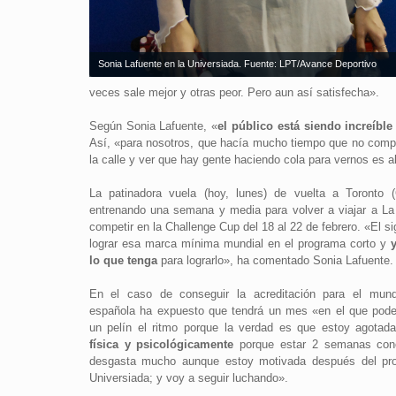
Sonia Lafuente en la Universiada. Fuente: LPT/Avance Deportivo
veces sale mejor y otras peor. Pero aun así satisfecha».
Según Sonia Lafuente, «
el público está siendo increíble
Así, «para nosotros, que hacía mucho tiempo que no comp
la calle y ver que hay gente haciendo cola para vernos es a
La patinadora vuela (hoy, lunes) de vuelta a Toronto 
entrenando una semana y media para volver a viajar a La
competir en la Challenge Cup del 18 al 22 de febrero. «El si
lograr esa marca mínima mundial en el programa corto y
y
lo que tenga
para lograrlo», ha comentado Sonia Lafuente.
En el caso de conseguir la acreditación para el mundi
española ha expuesto que tendrá un mes «en el que pode
un pelín el ritmo porque la verdad es que estoy agotada
física y psicológicamente
porque estar 2 semanas con
desgasta mucho aunque estoy motivada después del pro
Universiada; y voy a seguir luchando».