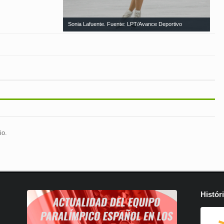
Sonia Lafuente. Fuente: LPT/Avance Deportivo
io.
Histór