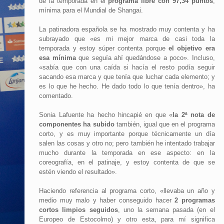
de la temporada en el
programa libre con 97,34 puntos
,
mínima para el Mundial de Shangai.
La patinadora española se ha mostrado muy contenta y ha
subrayado que «es mi mejor marca de casi toda la
temporada y estoy súper contenta porque
el objetivo era
esa mínima
que seguía ahí quedándose a poco». Incluso,
«sabía que con una caída si hacía el resto podía seguir
sacando esa marca y que tenía que luchar cada elemento; y
es lo que he hecho. He dado todo lo que tenía dentro», ha
comentado.
Sonia Lafuente ha hecho hincapié en que «
la 2ª nota de
componentes ha subido
también, igual que en el programa
corto, y es muy importante porque técnicamente un día
salen las cosas y otro no; pero también he intentado trabajar
mucho durante la temporada en ese aspecto: en la
coreografía, en el patinaje, y estoy contenta de que se
estén viendo el resultado».
Haciendo referencia al programa corto, «llevaba un año y
medio muy malo y haber conseguido hacer
2 programas
cortos limpios seguidos
, uno la semana pasada (en el
Europeo de Estocolmo) y otro esta, para mí significa