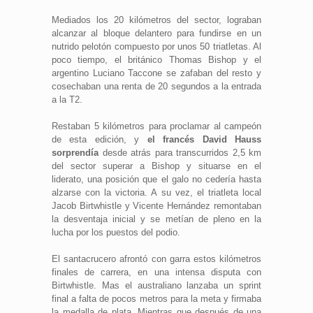
Mediados los 20 kilómetros del sector, lograban
alcanzar al bloque delantero para fundirse en un
nutrido pelotón compuesto por unos 50 triatletas. Al
poco tiempo, el británico Thomas Bishop y el
argentino Luciano Taccone se zafaban del resto y
cosechaban una renta de 20 segundos a la entrada
a la T2.
Restaban 5 kilómetros para proclamar al campeón
de esta edición, y
el francés David Hauss
sorprendía
desde atrás para transcurridos 2,5 km
del sector superar a Bishop y situarse en el
liderato, una posición que el galo no cedería hasta
alzarse con la victoria. A su vez, el triatleta local
Jacob Birtwhistle y Vicente Hernández remontaban
la desventaja inicial y se metían de pleno en la
lucha por los puestos del podio.
El santacrucero afrontó con garra estos kilómetros
finales de carrera, en una intensa disputa con
Birtwhistle. Mas el australiano lanzaba un sprint
final a falta de pocos metros para la meta y firmaba
la medalla de plata. Mientras que después de una