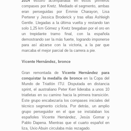
2014
estuvo acompañada en estos primeros
compases por Kretz. Mediado el segmento, ambas
eran perseguidas por Emmie Charayon, Lisa
Perterer y Jessica Broderick y tras ellas Ashleigh
Gentle. Llegadas a la última vuelta y restando tan
solo 1,25 km Gómez y Kretz bregaban por el oro en
un trepidante tramo final, con la española
demostrando ser la más fuerte, logrando imponerse
para así alzarse con la victoria, a la par que
marcaba el mejor parcial de la carrera a pie.
Vicente Hernández, bronce
Gran remontada de
Vicente Hernández para
conquistar la medalla de bronce
en la Copa del
Mundo de Triatlón ITU. Disputada en distancia
sprint, el australiano Peter Kerr lideraba a unos 10
triatletas en su camino hacia la primera transición.
Este grupo encabezaría los compases iniciales del
técnico segmento ciclista. Por detrás, un amplio
grupo perseguidor en el que se instalaban los
españoles Vicente Hernández, Jesús Gomar y
Pablo Dapena. Mientras que el cuarto español en
liza, Uxio Abuin circulaba más rezagado.