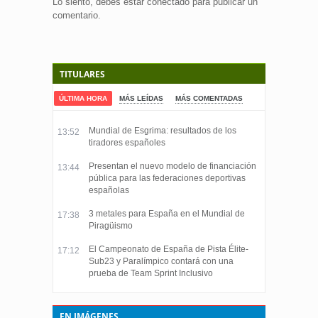
Lo siento, debes estar
conectado
para publicar un
comentario.
TITULARES
ÚLTIMA HORA
MÁS LEÍDAS
MÁS COMENTADAS
Mundial de Esgrima: resultados de los
13:52
tiradores españoles
Presentan el nuevo modelo de financiación
13:44
pública para las federaciones deportivas
españolas
3 metales para España en el Mundial de
17:38
Piragüismo
El Campeonato de España de Pista Élite-
17:12
Sub23 y Paralímpico contará con una
prueba de Team Sprint Inclusivo
EN IMÁGENES