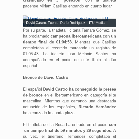
clasificado en 3ª posición
, con la triatleta
pacense Miriam Casillas entrando en cuarto lugar.
David Castro. Fuente: Darío Rodríguez – ITU Media
Por su parte, la triatleta ilicitana Tamara Gómez, se
ha proclamado
campeona iberoamericana con un
tiempo final de 01:04:53.
Mientras que Casillas
completaba el recorrido marcando un registro de
01:05:43. La triatleta lusa Melanie Santos ha
acompañado en el podio de este título al dúo
español.
Bronce de David Castro
El español
David Castro ha conseguido la presea
de bronce
en el Iberoamericano en categoría élite
masculina. Mientras que cerrando una destacada
actuación de los españoles,
Ricardo Hernández
ha alcanzado la cuarta plaza.
El triatleta de La Roda ha entrado en el podio
con
un tiempo final de 59 minutos y 29 segundos
. A
su vez, el tinerfeño Hernández completaba el