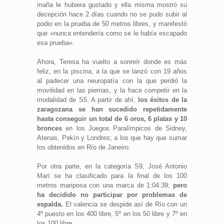
maña le hubiera gustado y ella misma mostró su
decepción hace 2 días cuando no se pudo subir al
podio en la prueba de 50 metros libres, y manifestó
que »nunca entendería como se le había escapado
esa prueba».
Ahora, Teresa ha vuelto a sonreír donde es más
feliz, en la piscina, a la que se lanzó con 19 años
al padecer una neuropatía con la que perdió la
movilidad en las piernas, y la hace competir en la
modalidad de S5. A partir de ahí,
los éxitos de la
zaragozana se han sucedido repetidamente
hasta conseguir un total de 6 oros, 6 platas y 10
bronces
en los Juegos Paralímpicos de Sidney,
Atenas, Pekín y Londres; a los que hay que sumar
los obtenidos en Río de Janeiro.
Por otra parte, en la categoría S9, José Antonio
Marí se ha clasificado para la final de los 100
metros mariposa con una marca de 1:04:39,
pero
ha decidido no participar por problemas de
espalda.
El valencia se despide así de Río con un
4º puesto en los 400 libre, 5º en los 50 libre y 7º en
los 100 libre.