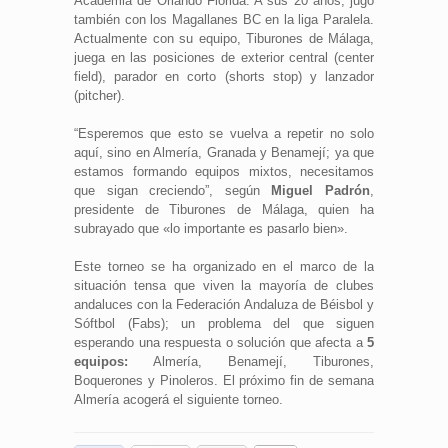
Academia de Orlando Florida. A sus 20 años, jugó
también con los Magallanes BC en la liga Paralela.
Actualmente con su equipo, Tiburones de Málaga,
juega en las posiciones de exterior central (center
field), parador en corto (shorts stop) y lanzador
(pitcher).
“Esperemos que esto se vuelva a repetir no solo
aquí, sino en Almería, Granada y Benamejí; ya que
estamos formando equipos mixtos, necesitamos
que sigan creciendo”, según
Miguel Padrón
,
presidente de Tiburones de Málaga, quien ha
subrayado que «lo importante es pasarlo bien».
Este torneo se ha organizado en el marco de la
situación tensa que viven la mayoría de clubes
andaluces con la Federación Andaluza de Béisbol y
Sóftbol (Fabs); un problema del que siguen
esperando una respuesta o solución que afecta a
5
equipos:
Almería, Benamejí, Tiburones,
Boquerones y Pinoleros. El próximo fin de semana
Almería acogerá el siguiente torneo.