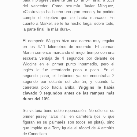
para ir progresivamente del 15º al 34º final, a 3,39
del vencedor. Como resumía Javier Mínguez,
«Castroviejo ha hecho una gran crono y ha podido
cumplir el objetivo que se había marcado. En
cuanto a Markel, se le ha hecho larga, sobre todo,
la parte final, la más dura».
El campeón Wiggins hizo una carrera muy regular
en los 47.1 kilómetros de recorrido. El alemán
Martin comenzó marcando el mejor tiempo con una
escueta ventaja de 4 segundos por delante de
Wiggins en el primer punto intermedio, pero el
inglés le fue recortando poco a poco. En el
segundo paso, el británico ya se encontraba 2
segundo por delante del alemán, y cuando la
carretera picó hacia arriba,
Wiggins le había
clavado 9 segundos antes de las rampas más
duras del 10%
.
Su victoria tiene doble repercusión. No sólo es su
primer jersey ‘arco iris’ en carretera (los 6 que
figuran en su palmarés son todos en pista), sino
que impide que Tony iguale el récord de 4 arcoíris
de Cancellara.