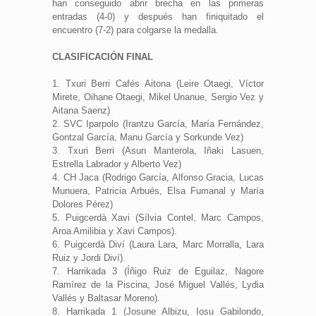
han conseguido abrir brecha en las primeras
entradas (4-0) y después han finiquitado el
encuentro (7-2) para colgarse la medalla.
CLASIFICACIÓN FINAL
1. Txuri Berri Cafés Aitona (Leire Otaegi, Víctor
Mirete, Oihane Otaegi, Mikel Unanue, Sergio Vez y
Aitana Saenz)
2. SVC Iparpolo (Irantzu García, María Fernández,
Gontzal García, Manu García y Sorkunde Vez)
3. Txuri Berri (Asun Manterola, Iñaki Lasuen,
Estrella Labrador y Alberto Vez)
4. CH Jaca (Rodrigo García, Alfonso Gracia, Lucas
Munuera, Patricia Arbués, Elsa Fumanal y María
Dolores Pérez)
5. Puigcerdà Xavi (Sílvia Contel, Marc Campos,
Aroa Amilibia y Xavi Campos).
6. Puigcerdà Diví (Laura Lara, Marc Morralla, Lara
Ruiz y Jordi Diví).
7. Harrikada 3 (Íñigo Ruiz de Eguilaz, Nagore
Ramírez de la Piscina, José Miguel Vallés, Lydia
Vallés y Baltasar Moreno).
8. Harrikada 1 (Josune Albizu, Iosu Gabilondo,