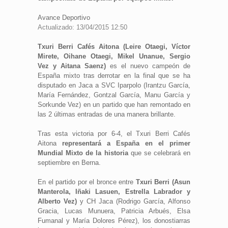
Avance Deportivo
Actualizado: 13/04/2015 12:50
Txuri Berri Cafés Aitona (Leire Otaegi, Víctor
Mirete, Oihane Otaegi, Mikel Unanue, Sergio
Vez y Aitana Saenz)
es el nuevo campeón de
España mixto tras derrotar en la final que se ha
disputado en Jaca a SVC Iparpolo (Irantzu García,
María Fernández, Gontzal García, Manu García y
Sorkunde Vez) en un partido que han remontado en
las 2 últimas entradas de una manera brillante.
Tras esta victoria por 6-4, el Txuri Berri Cafés
Aitona
representará a España en el primer
Mundial Mixto de la historia
que se celebrará en
septiembre en Berna.
En el partido por el bronce entre
Txuri Berri (Asun
Manterola, Iñaki Lasuen, Estrella Labrador y
Alberto Vez)
y CH Jaca (Rodrigo García, Alfonso
Gracia, Lucas Munuera, Patricia Arbués, Elsa
Fumanal y María Dolores Pérez), los donostiarras