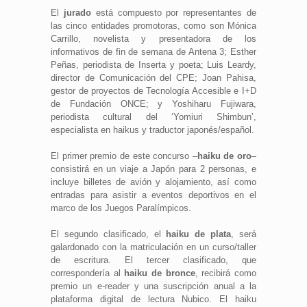
El
jurado
está compuesto por representantes de
las cinco entidades promotoras, como son Mónica
Carrillo, novelista y presentadora de los
informativos de fin de semana de Antena 3; Esther
Peñas, periodista de Inserta y poeta; Luis Leardy,
director de Comunicación del CPE; Joan Pahisa,
gestor de proyectos de Tecnología Accesible e I+D
de Fundación ONCE; y Yoshiharu Fujiwara,
periodista cultural del ‘Yomiuri Shimbun’,
especialista en haikus y traductor japonés/español.
El primer premio de este concurso –
haiku de oro
–
consistirá en un viaje a Japón para 2 personas, e
incluye billetes de avión y alojamiento, así como
entradas para asistir a eventos deportivos en el
marco de los Juegos Paralímpicos.
El segundo clasificado, el
haiku de plata
, será
galardonado con la matriculación en un curso/taller
de escritura. El tercer clasificado, que
correspondería al
haiku de bronce
, recibirá como
premio un e-reader y una suscripción anual a la
plataforma digital de lectura Nubico. El haiku