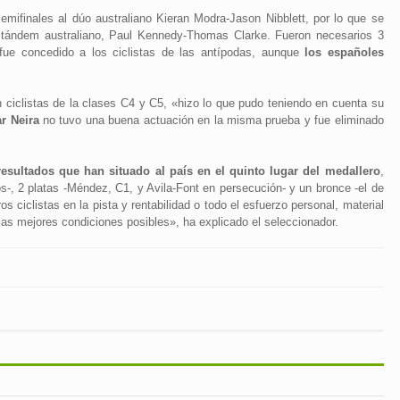
emifinales al dúo australiano Kieran Modra-Jason Nibblett, por lo que se
ro tándem australiano, Paul Kennedy-Thomas Clarke. Fueron necesarios 3
o fue concedido a los ciclistas de las antípodas, aunque
los españoles
n ciclistas de la clases C4 y C5, «hizo lo que pudo teniendo en cuenta su
r Neira
no tuvo una buena actuación en la misma prueba y fue eliminado
resultados que han situado al país en el quinto lugar del medallero
,
s-, 2 platas -Méndez, C1, y Avila-Font en persecución- y un bronce -el de
s ciclistas en la pista y rentabilidad o todo el esfuerzo personal, material
las mejores condiciones posibles», ha explicado el seleccionador.