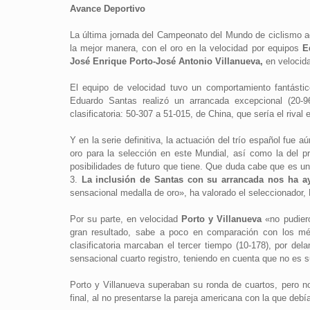
Avance Deportivo
La última jornada del Campeonato del Mundo de ciclismo a
la mejor manera, con el oro en la velocidad por equipos
E
José Enrique Porto-José Antonio Villanueva,
en velocid
El equipo de velocidad tuvo un comportamiento fantásti
Eduardo Santas realizó un arrancada excepcional (20-
clasificatoria: 50-307 a 51-015, de China, que sería el rival en
Y en la serie definitiva, la actuación del trío español fue aú
oro para la selección en este Mundial, así como la del pr
posibilidades de futuro que tiene. Que duda cabe que es un 
3.
La inclusión de Santas con su arrancada nos ha 
sensacional medalla de oro», ha valorado el seleccionador,
Por su parte, en velocidad
Porto y Villanueva
«no pudiero
gran resultado, sabe a poco en comparación con los mér
clasificatoria marcaban el tercer tiempo (10-178), por del
sensacional cuarto registro, teniendo en cuenta que no es s
Porto y Villanueva superaban su ronda de cuartos, pero no
final, al no presentarse la pareja americana con la que debía