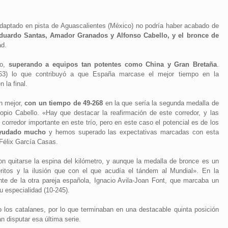
daptado en pista de Aguascalientes (México) no podría haber acabado de
duardo Santas, Amador Granados y Alfonso Cabello, y el bronce de
ad.
co,
superando a equipos tan potentes como China y Gran Bretaña
.
963) lo que contribuyó a que España marcase el mejor tiempo en la
 la final.
n mejor,
con un tiempo de 49-268
en la que sería la segunda medalla de
opio Cabello. «Hay que destacar la reafirmación de este corredor, y las
corredor importante en este trío, pero en este caso el potencial es de los
ayudado mucho
y hemos superado las expectativas marcadas con esta
 Félix García Casas.
n quitarse la espina del kilómetro, y aunque la medalla de bronce es un
itos y la ilusión que con el que acudía el tándem al Mundial». En la
ante de la otra pareja española, Ignacio Avila-Joan Font, que marcaba un
u especialidad (10-245).
 los catalanes, por lo que terminaban en una destacable quinta posición
n disputar esa última serie.