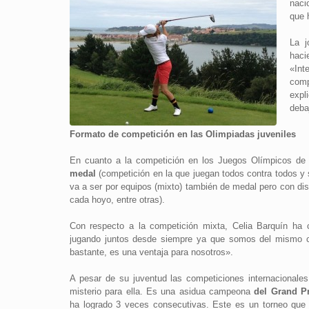
naci
que 
La j
haci
«In
comp
expl
deba
Formato de competición en las Olimpiadas juveniles
En cuanto a la competición en los Juegos Olímpicos de
medal
(competición en la que juegan todos contra todos y 
va a ser por equipos (mixto) también de medal pero con dis
cada hoyo, entre otras).
Con respecto a la competición mixta, Celia Barquín h
jugando juntos desde siempre ya que somos del mismo c
bastante, es una ventaja para nosotros».
A pesar de su juventud las competiciones internacionale
misterio para ella. Es una asidua campeona
del Grand Pr
ha logrado 3 veces consecutivas. Este es un torneo que