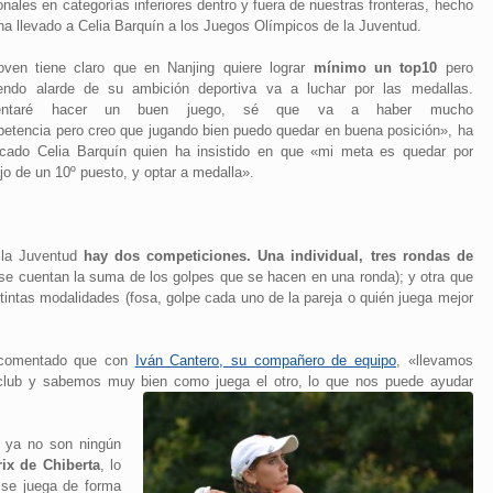
onales en categorías inferiores dentro y fuera de nuestras fronteras, hecho
ha llevado a Celia Barquín a los Juegos Olímpicos de la Juventud.
oven tiene claro que en Nanjing quiere lograr
mínimo un top10
pero
endo alarde de su ambición deportiva va a luchar por las medallas.
tentaré hacer un buen juego, sé que va a haber mucho
etencia pero creo que jugando bien puedo quedar en buena posición», ha
icado Celia Barquín quien ha insistido en que «mi meta es quedar por
jo de un 10º puesto, y optar a medalla».
 la Juventud
hay dos competiciones. Una individual, tres rondas de
se cuentan la suma de los golpes que se hacen en una ronda); y otra que
tintas modalidades (fosa, golpe cada uno de la pareja o quién juega mejor
a comentado que con
Iván Cantero, su compañero de equipo
, «llevamos
lub y sabemos muy bien como juega el otro, lo que nos puede ayudar
s ya no son ningún
ix de Chiberta
, lo
 se juega de forma