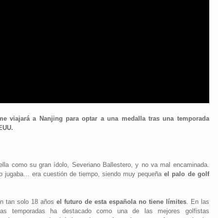
ume viajará a Nanjing para optar a una medalla tras una temporada
EEUU.
ella como su gran ídolo, Severiano Ballestero, y no va mal encaminada.
no jugaba… era cuestión de tiempo, siendo muy pequeña
el palo de golf
n tan solo 18 años
el futuro de esta española no tiene límites
. En las
imas temporadas ha destacado como una de las mejores golfistas