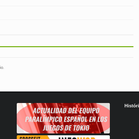
io.
Histór