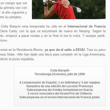
s un campo que me
la primera vez con
 al año siguiente y
ito la cántabra.
 Celia Barquín esta temporada ha sido en el
Internacional de Francia
a Elena Carta, con la que se encontrará de nuevo en Nanjing. Según la
ndo, empecé a pasar rondas y en la final ni me lo creía. Y aunque perdí,
hice».
estar en la Residencia Blume,
ya que da el salto a EEUU.
Tras su paso
e Iowa State. «Me han dado una beca para competir en la Liga Americana,
dicho la joven española.
Celia Barquín
Torrelavega (Asturias), julio de 1996
4 campeonatos de España: 1 en individual y 3 por equipos
Ganadora de una edición del Lacoste Promesas
Subcampeona del Annika Invitational en Suecia
3 veces vencedora del Grand Prix de Chiberta
Subcampeona en el torneo Internacional de Francia junior.