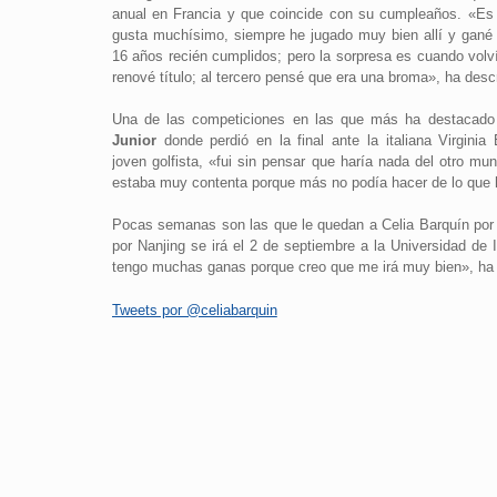
anual en Francia y que coincide con su cumpleaños. «E
gusta muchísimo, siempre he jugado muy bien allí y gané 
16 años recién cumplidos; pero la sorpresa es cuando volví
renové título; al tercero pensé que era una broma», ha descr
Una de las competiciones en las que más ha destacado
Junior
donde perdió en la final ante la italiana Virgini
joven golfista, «fui sin pensar que haría nada del otro mu
estaba muy contenta porque más no podía hacer de lo que 
Pocas semanas son las que le quedan a Celia Barquín por 
por Nanjing se irá el 2 de septiembre a la Universidad d
tengo muchas ganas porque creo que me irá muy bien», ha 
Tweets por @celiabarquin