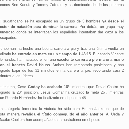
icanos Ben Kanute y Tommy Zaferes, y ha dominado desde los primeros
l sudafricano se ha escapado en un grupo de 5 hombres
ya desde el
ector de natación para dominar la carrera
. Por detrás, un grupo muy
umeroso donde se integraban los españoles intentaban dar caza a los
scapados.
choeman ha hecho una buena carrera a pie y tras una última vuelta en
olitario
ha entrado en meta en un tiempo de 1:48:15.
El canario Vicente
ernández ha finalizado 5º en una
excelente carrera a pie mano a mano
con el francés David Hauss
. Ambos han remontado posiciones y han
ogrado bajar de los 31 minutos en la carrera a pie, recortando casi 2
inutos a los líderes.
Asimismo,
Cesc Godoy ha acabado 18º,
mientras que David Castro ha
ogrado la 23ª posición. Jesús Gomar ha cruzado la meta 26º, mientras
ue Ricardo Hernández ha finalizado en el puesto 45.
n categoría femenina la victoria ha sido para Emma Jackson, que de
esta manera
revalida el título conseguido el año anterior
. Ai Ueda y
aaike Caellers han acompañado a la australiana en el podio.