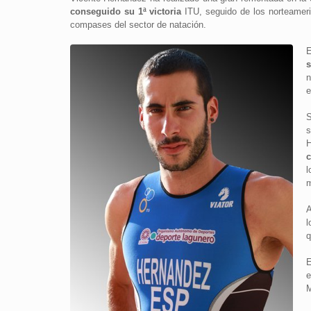
conseguido su 1ª victoria
ITU, seguido de los norteamer
compases del sector de natación.
E
s
n
e
S
s
H
l
m
l
q
E
M