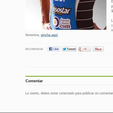
E
p
1
L
i
femenina,
pincha aquí
.
RECOMENDAR
Comentar
Lo siento, debes estar
conectado
para publicar un comentar