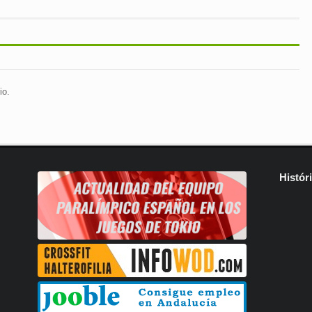
io.
Histór