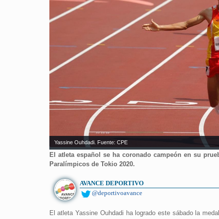
Yassine Ouhdadi. Fuente: CPE
El atleta español se ha coronado campeón en su prueb
Paralímpicos de Tokio 2020.
AVANCE DEPORTIVO
@deportivoavance
El atleta Yassine Ouhdadi ha logrado este sábado la medal