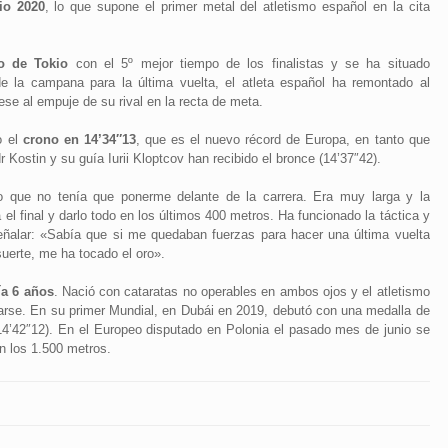
io 2020
, lo que supone el primer metal del atletismo español en la cita
o de Tokio
con el 5º mejor tiempo de los finalistas y se ha situado
de la campana para la última vuelta, el atleta español ha remontado al
pese al empuje de su rival en la recta de meta.
 el
crono en 14’34″13
, que es el nuevo récord de Europa, en tanto que
r Kostin y su guía Iurii Kloptcov han recibido el bronce (14’37″42).
 que no tenía que ponerme delante de la carrera. Era muy larga y la
el final y darlo todo en los últimos 400 metros. Ha funcionado la táctica y
ñalar: «Sabía que si me quedaban fuerzas para hacer una última vuelta
suerte, me ha tocado el oro».
ía 6 años
. Nació con cataratas no operables en ambos ojos y el atletismo
arse. En su primer Mundial, en Dubái en 2019, debutó con una medalla de
(14’42″12). En el Europeo disputado en Polonia el pasado mes de junio se
n los 1.500 metros.