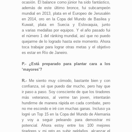
ocasión. El balance como júnior ha sido fantástico,
además de este último bronce, fui subcampeón
mundial en 2013, plata en el Europeo de Jerusalén
en 2014, oro en la Copa del Mundo de Basilea y
Kuwait, plata en Suecia y Eslovaquia, junto
a varias medallas por equipos. Y el año pasado fui
el número 1 del ránking mundial, así que no puedo
quejarme de lo logrado hasta este momento. Ahora
toca trabajar para lograr otras metas y el objetivo
es estar en Río de Janeiro.
P.- ¿Está preparado para plantar cara a los
‘mayores’?
R.-
Me siento muy cómodo, bastante bien y con
confianza, sé que puedo dar mucho, pero hay que
ir paso a paso. Soy consciente de que los tiradores
más veteranos, al verme tan joven, intentarán
hundirme de manera rápida en cada combate, pero
no me escondo e iré con muchas ganas. Incluso ya
logré un Top 15 en la Copa del Mundo de Alemania
y voy a seguir peleando para demostrar mi
potencial. Ahora estoy entre los 100 mejores
tiradores y mi reto es subir peldaños, alcanzar el