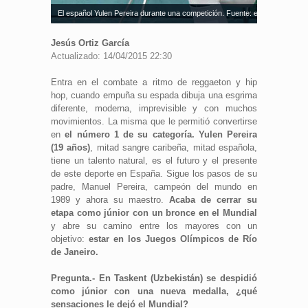
El español Yulen Pereira durante una competición. Fuente: esgrima.es
Jesús Ortiz García
Actualizado: 14/04/2015 22:30
Entra en el combate a ritmo de reggaeton y hip
hop, cuando empuña su espada dibuja una esgrima
diferente, moderna, imprevisible y con muchos
movimientos. La misma que le permitió convertirse
en
el número 1 de su categoría. Yulen Pereira
(19 años)
, mitad sangre caribeña, mitad española,
tiene un talento natural, es el futuro y el presente
de este deporte en España. Sigue los pasos de su
padre, Manuel Pereira, campeón del mundo en
1989 y ahora su maestro.
Acaba de cerrar su
etapa como júnior con un bronce en el Mundial
y abre su camino entre los mayores con un
objetivo:
estar en los Juegos Olímpicos de Río
de Janeiro.
Pregunta.- En Taskent (Uzbekistán) se despidió
como júnior con una nueva medalla, ¿qué
sensaciones le dejó el Mundial?