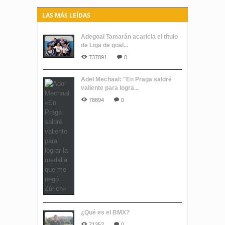
LAS MÁS LEÍDAS
Adegoal Tamarán acaricia el título
de Liga de goal...
737891
0
Adel Mechaal: "En Praga saldré
valiente para logra...
78894
0
¿Qué es el BMX?
71352
0