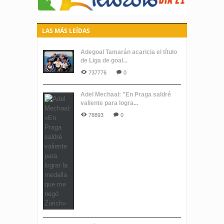
LAS MÁS LEÍDAS
Adegoal Tamarán acaricia el título
de Liga de goal...
737776
0
Adel Mechaal: "En Praga saldré
valiente para logra...
78893
0