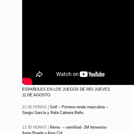
ESPAÑOLES EN LOS JUEGOS DE RÍO JUEVES
11 DE AGOSTO
12.30 HORAS |
Golf – Primera ronda masculina –
Sergio García y Rafa Cabrera Bello.
13.30 HORAS |
Remo – semifinal -2M femenino-
Anna Boada y Aina Cid.