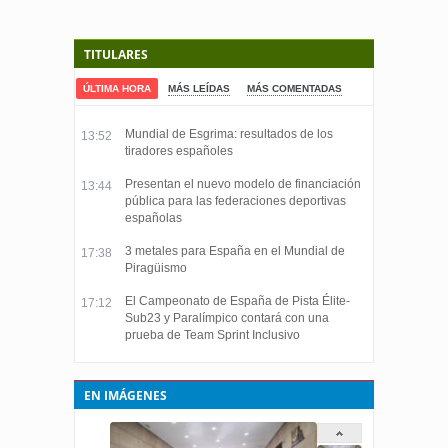
TITULARES
ÚLTIMA HORA
MÁS LEÍDAS
MÁS COMENTADAS
Mundial de Esgrima: resultados de los
13:52
tiradores españoles
Presentan el nuevo modelo de financiación
13:44
pública para las federaciones deportivas
españolas
3 metales para España en el Mundial de
17:38
Piragüismo
El Campeonato de España de Pista Élite-
17:12
Sub23 y Paralímpico contará con una
prueba de Team Sprint Inclusivo
EN IMÁGENES