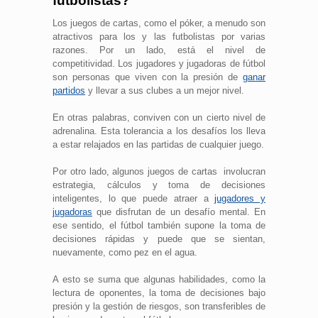
futbolistas?
Los juegos de cartas, como el póker, a menudo son
atractivos para los y las futbolistas por varias
razones. Por un lado, está el nivel de
competitividad. Los jugadores y jugadoras de fútbol
son personas que viven con la presión de
ganar
partidos
y llevar a sus clubes a un mejor nivel.
En otras palabras, conviven con un cierto nivel de
adrenalina. Esta tolerancia a los desafíos los lleva
a estar relajados en las partidas de cualquier juego.
Por otro lado, algunos juegos de cartas involucran
estrategia, cálculos y toma de decisiones
inteligentes, lo que puede atraer a
jugadores y
jugadoras
que disfrutan de un desafío mental. En
ese sentido, el fútbol también supone la toma de
decisiones rápidas y puede que se sientan,
nuevamente, como pez en el agua.
A esto se suma que algunas habilidades, como la
lectura de oponentes, la toma de decisiones bajo
presión y la gestión de riesgos, son transferibles de