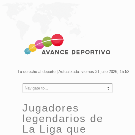
Tu derecho al deporte | Actualizado: viernes 31 julio 2026, 15:52
Navigate to...
Jugadores
legendarios de
La Liga que