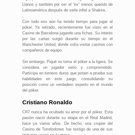
Llanos y también por ser el “ex” menos querido de
Latinoamérica después de serle infiel a Shakira.
Con todo eso aún ha tenido tiempo para jugar al
póker. Ya retirado, recientemente fue visto en el
Casino de Barcelona jugando una fichas. Su interés
por las cartas surgió durante su tiempo en el
Manchester United, donde solía visitar casinos con
compañeros de equipo.
Sin embargo, Piqué no toma el póker a la ligera. Se
considera un jugador serio y comprometido.
Participa en torneos duros que ponen a prueba sus
habilidades en este juego, consolidando su
posición como un verdadero experto en el mundo
del póker.
Cristiano Ronaldo
CR7 nunca ha ocultado su amor por el póker. Esta
pasión nació durante su etapa en el Real Madrid,
hace ya varios años. De hecho, una crupier del
Casino de Torrelodones fue testigo de una de sus
primeras veces en la mesa.