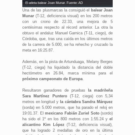
El atleta balear Joan Munar. Fuente: AD
Una de las plusmarcas la consiguió el
balear Joan
Munar
(T-12, deficiencia visual) en los 200 metros
con un crono de 22.33, una mejora de 5
centésimas respecto al récord anterior. La otra la
obtuvo el andaluz Manuel Garnica (T-11, ciego), de
Córdoba, que, tras una caída en los últimos metros
de la carrera de 5.000, se ha rehecho y cruzado la
meta en 16:25.87.
Además, en la pista de Artunduaga, Melany Berges
(T-12, ciega) ha liquidado la distancia del doble
hectómetro en 26.84, marca mínima para el
próximo campeonato de Europa
.
Resultaron ganadores de pruebas
la madrileña
Sara Martínez Puntero
(T-12, ciega) con 5,34
metros en longitud y
la cántabra Sandra Márquez
(sorda) en 5.000 metros, que ha parado el reloj en
19:01.37. El
mexicano Fabián Zuriel Soto
(sordo)
ha sido el 1º en los 800 metros con 1:55.24 y
el
alicantino Kim López
(T-12, deficiencia visual),
que ha logrado 2 medallas de oro en la última