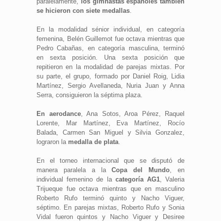
paralelamente,
los gimnastas españoles también
se hicieron con siete medallas
.
En la modalidad sénior individual, en categoría
femenina, Belén Guillemot fue octava mientras que
Pedro Cabañas, en categoría masculina, terminó
en sexta posición. Una sexta posición que
repitieron en la modalidad de parejas mixtas. Por
su parte, el grupo, formado por Daniel Roig, Lidia
Martínez, Sergio Avellaneda, Nuria Juan y Anna
Serra, consiguieron la séptima plaza.
En aerodance
, Ana Sotos, Aroa Pérez, Raquel
Lorente, Mar Martínez, Eva Martínez, Rocío
Balada, Carmen San Miguel y Silvia Gonzalez,
lograron la
medalla de plata
.
En el torneo internacional que se disputó de
manera paralela a la
Copa del Mundo
, en
individual femenino de la
categoría AG1
, Valeria
Trijueque fue octava mientras que en masculino
Roberto Rufo terminó quinto y Nacho Viguer,
séptimo. En parejas mixtas, Roberto Rufo y Sonia
Vidal fueron quintos y Nacho Viguer y Desiree