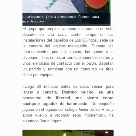
rena, otra de las participantes, junto a la «mascota». Fuente: Laura
érez Torres/Avance Deportivo
El grupo que empieza a recorrer el camino de este
deporte se cita cada cierto tiempo en las
instalaciones del pabellón de Los Guindos, sede de
la cantera del equipo malagueño. Durante los
entrenamientos prima la ilusión, las ganas y la
diversión. Tras empezar con lanzamientos cortos y
unos ejercicios de contacto con el balón, disputan
un partido y terminan con un concurso de tiros
libres por equipos.
«Llego 30 minutos antes de cada sesión para
lanzar a canasta.
Disfruto mucho, es una
sensación de libertad, me siento como
cualquier jugador de baloncesto
. De pequeño
jugaba en el equipo del colegio Giner de los Ríos y
ahora vuelvo a recordar esos momentos», ha
apuntado Jorge López.