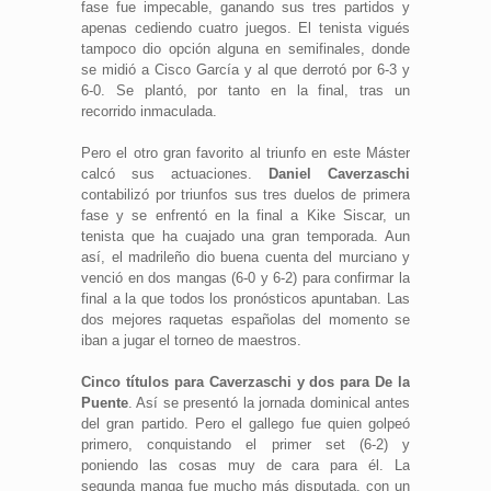
fase fue impecable, ganando sus tres partidos y
apenas cediendo cuatro juegos. El tenista vigués
tampoco dio opción alguna en semifinales, donde
se midió a Cisco García y al que derrotó por 6-3 y
6-0. Se plantó, por tanto en la final, tras un
recorrido inmaculada.
Pero el otro gran favorito al triunfo en este Máster
calcó sus actuaciones.
Daniel Caverzaschi
contabilizó por triunfos sus tres duelos de primera
fase y se enfrentó en la final a Kike Siscar, un
tenista que ha cuajado una gran temporada. Aun
así, el madrileño dio buena cuenta del murciano y
venció en dos mangas (6-0 y 6-2) para confirmar la
final a la que todos los pronósticos apuntaban. Las
dos mejores raquetas españolas del momento se
iban a jugar el torneo de maestros.
Cinco títulos para Caverzaschi y dos para De la
Puente
. Así se presentó la jornada dominical antes
del gran partido. Pero el gallego fue quien golpeó
primero, conquistando el primer set (6-2) y
poniendo las cosas muy de cara para él. La
segunda manga fue mucho más disputada, con un