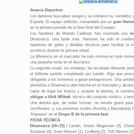
Avance Deportivo
Los daneses buscaban sangre y se cobraron su ‘vendetta’ de
España. El equipo anfitrión, comandado por un
gran Hans
en la primera jornada de la fase final del Europeo.
Los hombres de Manolo Cadenas han mostrado una
ma
Dinamarca. Una tarde más, Hanssen ha sido el cerebro 
repertorio de goles y detalles técnicos para facilitar 
excelsos durante la primera mitad.
La diferencia en el marcador ha sido mínima en todo momen
una pequeña rente en el descanso.
La segunda mitad, sin embargo, ha resultado diferente p
el brillante partido completado por Landin. Algo que prov
obligando a los extremos a ganar protagonismo. Una pérdida
permitiría a Dinamarca abrir brecha en el marcador y alcanza
Lejos de bajar los brazos y aceptar la derrota, el combi
obligar a Ulrik Wilbek
, técnico del conjunto nórdico, a ter
Una derrota que, de todas formas, no resulta grave para 
semifinales, y sus próximos rivales (Austria y Macedonia) 
‘hispanos’ en el
Grupo B de la primera fase
.
FICHA TÉCNICA
Dinamarca (16+15)
| Landin, Green; Mogensen (3), Christi
Knudsen (4), Svan Hansen (1), Lindberg (2), Toft Hansen (2)