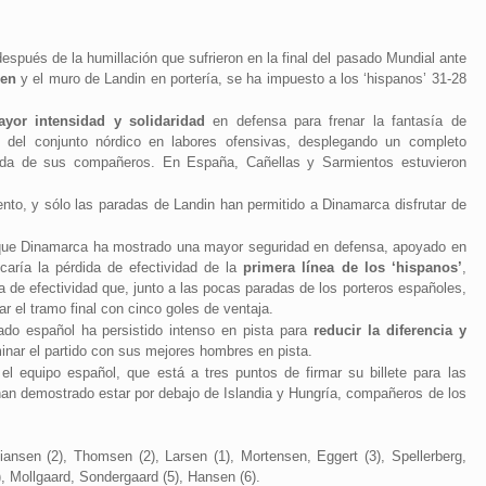
spués de la humillación que sufrieron en la final del pasado Mundial ante
sen
y el muro de Landin en portería, se ha impuesto a los ‘hispanos’ 31-28
yor intensidad y solidaridad
en defensa para frenar la fantasía de
del conjunto nórdico en labores ofensivas, desplegando un completo
la vida de sus compañeros. En España, Cañellas y Sarmientos estuvieron
to, y sólo las paradas de Landin han permitido a Dinamarca disfrutar de
orque Dinamarca ha mostrado una mayor seguridad en defensa, apoyado en
ocaría la pérdida de efectividad de la
primera línea de los ‘hispanos’
,
 de efectividad que, junto a las pocas paradas de los porteros españoles,
r el tramo final con cinco goles de ventaja.
nado español ha persistido intenso en pista para
reducir la diferencia y
minar el partido con sus mejores hombres en pista.
el equipo español, que está a tres puntos de firmar su billete para las
han demostrado estar por debajo de Islandia y Hungría, compañeros de los
ansen (2), Thomsen (2), Larsen (1), Mortensen, Eggert (3), Spellerberg,
, Mollgaard, Sondergaard (5), Hansen (6).