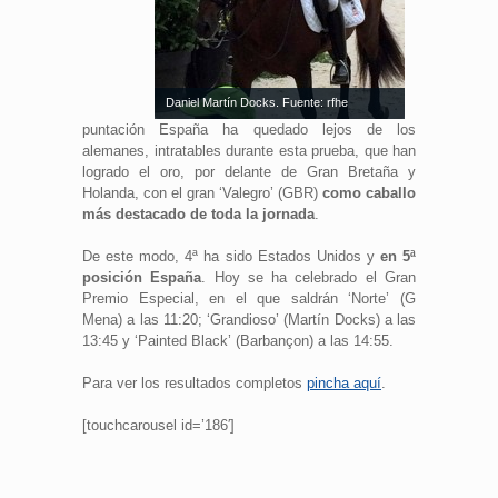
Daniel Martín Docks. Fuente: rfhe
puntación España ha quedado lejos de los
alemanes, intratables durante esta prueba, que han
logrado el oro, por delante de Gran Bretaña y
Holanda, con el gran ‘Valegro’ (GBR)
como caballo
más destacado de toda la jornada
.
De este modo, 4ª ha sido Estados Unidos y
en 5ª
posición España
. Hoy se ha celebrado el Gran
Premio Especial, en el que saldrán ‘Norte’ (G
Mena) a las 11:20; ‘Grandioso’ (Martín Docks) a las
13:45 y ‘Painted Black’ (Barbançon) a las 14:55.
Para ver los resultados completos
pincha aquí
.
[touchcarousel id=’186′]