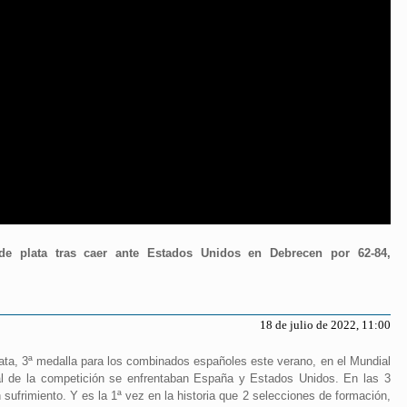
e plata tras caer ante Estados Unidos en Debrecen por 62-84,
18 de julio de 2022, 11:00
lata, 3ª medalla para los combinados españoles este verano, en el Mundial
inal de la competición se enfrentaban España y Estados Unidos. En las 3
n sufrimiento. Y es la 1ª vez en la historia que 2 selecciones de formación,