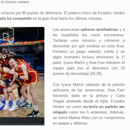
 el mismo verano.
s octavos por 85 puntos de diferencia. El poderío físico de Estados Unidos
aña ha competido
en la gran final hasta los últimos minutos.
Las americanas
salieron arrolladoras
y a
las españolas les costó encontrarse.
Tardaron unos minutos y volvieron a
demostrar por qué estaban en esta final.
Firmaron un juego valiente, sólido y en
algún momento incluso dominaron la 1ª
parte. Iyana Martín y Awa Fran lideraron el
equipo para irse al descanso con 10
puntos de desventaja (26-36).
Con Iyana Martín saliendo de la presión
asfixiante de las americanas, Awa Fam
haciendo daño en la pintura y Carla
Viegas anotando desde el triple, Estados
Unidos vio como
no tenía un partido tan
relajado
como los 6 anteriores. Además,
se sumó Marina Mata con su compromiso
en ataque y defensa.