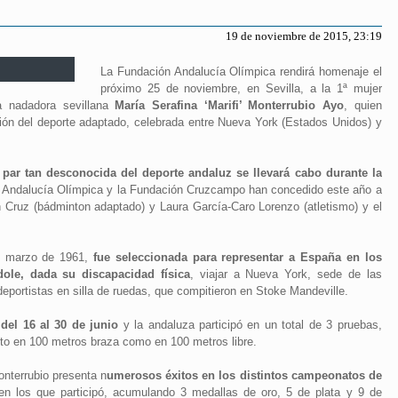
19 de noviembre de 2015, 23:19
La Fundación Andalucía Olímpica rendirá homenaje el
próximo 25 de noviembre, en Sevilla, a la 1ª mujer
a nadadora sevillana
María Serafina ‘Marifi’ Monterrubio Ayo
, quien
ión del deporte adaptado, celebrada entre Nueva York (Estados Unidos) y
la par tan desconocida del deporte andaluz se llevará cabo durante la
 Andalucía Olímpica y la Fundación Cruzcampo han concedido este año a
ón Cruz (bádminton adaptado) y Laura García-Caro Lorenzo (atletismo) y el
de marzo de 1961,
fue seleccionada para representar a España en los
ole, dada su discapacidad física
, viajar a Nueva York, sede de las
eportistas en silla de ruedas, que compitieron en Stoke Mandeville.
del 16 al 30 de junio
y la andaluza participó en un total de 3 pruebas,
nto en 100 metros braza como en 100 metros libre.
nterrubio presenta n
umerosos éxitos en los distintos campeonatos de
n los que participó, acumulando 3 medallas de oro, 5 de plata y 9 de