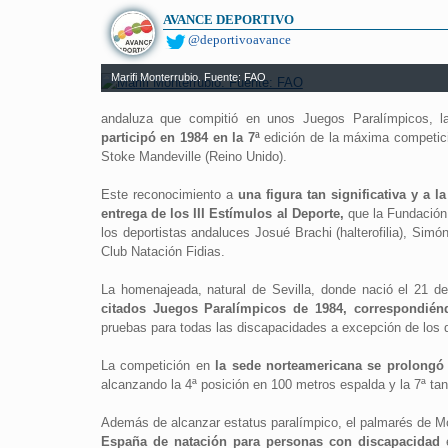
AVANCE DEPORTIVO
@deportivoavance
Marifi Monterrubio. Fuente: FAO
andaluza que compitió en unos Juegos Paralímpicos, l
participó en 1984 en la 7ª
edición de la máxima competic
Stoke Mandeville (Reino Unido).
Este reconocimiento a
una figura tan significativa y a 
entrega de los III Estímulos al Deporte,
que la Fundación
los deportistas andaluces Josué Brachi (halterofilia), Sim
Club Natación Fidias.
La homenajeada, natural de Sevilla, donde nació el 21 
citados Juegos Paralímpicos de 1984, correspondiénd
pruebas para todas las discapacidades a excepción de los d
La competición en
la sede norteamericana se prolongó 
alcanzando la 4ª posición en 100 metros espalda y la 7ª ta
Además de alcanzar estatus paralímpico, el palmarés de Mo
España de natación para personas con discapacidad
e