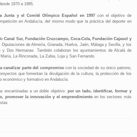
ó desde 1970 a 1985.
 la Junta y el Comité Olímpico Español en 1997
con el objetivo de
competición en Andalucía, del mismo modo que la práctica del deporte en
 de
Canal Sur, Fundación Cruzcampo, Coca-Cola, Fundación Cajasol y
as Diputaciones de Almería, Granada, Huelva, Jaén, Málaga y Sevilla, y los
as y Dos Hermanas. También colaboran los ayuntamientos de Alcalá de
a María, La Rinconada, La Zubia, Loja y San Fernando.
a canalizar parte del compromiso
con la sociedad de su único patrono,
oyectos que fomentan la divulgación de la cultura, la protección de los
lo económico y formativo en Andalucía.
vas encaminadas a un doble objetivo:
por un lado, identificar, formar y
tro, promover la innovación y el emprendimiento
en los sectores más
estas