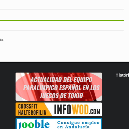
io.
Histór