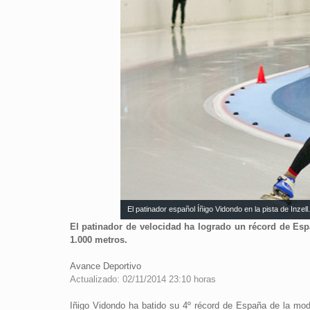
El patinador español Íñigo Vidondo en la pista de Inzel
El patinador de velocidad ha logrado un récord de Espa
1.000 metros.
Avance Deportivo
Actualizado: 02/11/2014 23:10 horas
Iñigo Vidondo ha batido su 4º récord de España de la moda