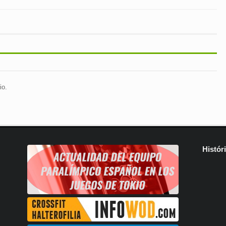
io.
Histór