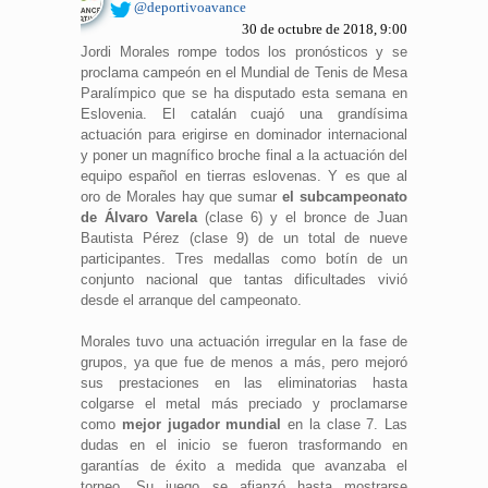
@deportivoavance
30 de octubre de 2018, 9:00
Jordi Morales rompe todos los pronósticos y se
proclama campeón en el Mundial de Tenis de Mesa
Paralímpico que se ha disputado esta semana en
Eslovenia. El catalán cuajó una grandísima
actuación para erigirse en dominador internacional
y poner un magnífico broche final a la actuación del
equipo español en tierras eslovenas. Y es que al
oro de Morales hay que sumar
el subcampeonato
de Álvaro Varela
(clase 6) y el bronce de Juan
Bautista Pérez (clase 9) de un total de nueve
participantes. Tres medallas como botín de un
conjunto nacional que tantas dificultades vivió
desde el arranque del campeonato.
Morales tuvo una actuación irregular en la fase de
grupos, ya que fue de menos a más, pero mejoró
sus prestaciones en las eliminatorias hasta
colgarse el metal más preciado y proclamarse
como
mejor jugador mundial
en la clase 7. Las
dudas en el inicio se fueron trasformando en
garantías de éxito a medida que avanzaba el
torneo. Su juego se afianzó hasta mostrarse