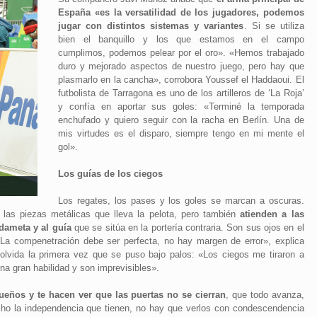
España «es la versatilidad de los jugadores, podemos
jugar con distintos sistemas y variantes
. Si se utiliza
bien el banquillo y los que estamos en el campo
cumplimos, podemos pelear por el oro». «Hemos trabajado
duro y mejorado aspectos de nuestro juego, pero hay que
plasmarlo en la cancha», corrobora Youssef el Haddaoui. El
futbolista de Tarragona es uno de los artilleros de ‘La Roja’
y confía en aportar sus goles: «Terminé la temporada
enchufado y quiero seguir con la racha en Berlín. Una de
mis virtudes es el disparo, siempre tengo en mi mente el
gol».
Los guías de los ciegos
Los regates, los pases y los goles se marcan a oscuras.
 las piezas metálicas que lleva la pelota, pero también
atienden a las
dameta y al guía
que se sitúa en la portería contraria. Son sus ojos en el
«La compenetración debe ser perfecta, no hay margen de error», explica
olvida la primera vez que se puso bajo palos: «Los ciegos me tiraron a
na gran habilidad y son imprevisibles».
ueños y te hacen ver que las puertas no se cierran
, que todo avanza,
cho la independencia que tienen, no hay que verlos con condescendencia