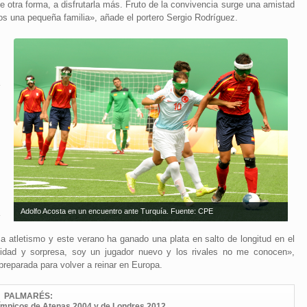
e otra forma, a disfrutarla más. Fruto de la convivencia surge una amistad
s una pequeña familia», añade el portero Sergio Rodríguez.
n
l
o
a
,
l
s
e
e
o
n
Adolfo Acosta en un encuentro ante Turquía. Fuente: CPE
a
e
 atletismo y este verano ha ganado una plata en salto de longitud en el
ocidad y sorpresa, soy un jugador nuevo y los rivales no me conocen»,
preparada para volver a reinar en Europa.
PALMARÉS:
ímpicos de Atenas 2004 y de Londres 2012