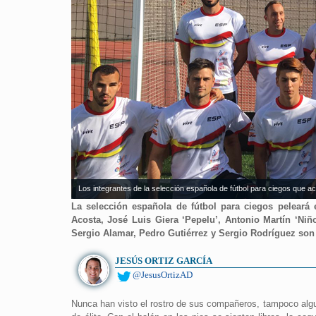
Los integrantes de la selección española de fútbol para ciegos que ac
La selección española de fútbol para ciegos peleará
Acosta, José Luis Giera ‘Pepelu’, Antonio Martín ‘Ni
Sergio Alamar, Pedro Gutiérrez y Sergio Rodríguez son
JESÚS ORTIZ GARCÍA
@JesusOrtizAD
Nunca han visto el rostro de sus compañeros, tampoco algu