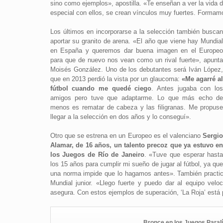
sino como ejemplos», apostilla. «Te enseñan a ver la vida d
especial con ellos, se crean vínculos muy fuertes. Formamo
Los últimos en incorporarse a la selección también busca
aportar su granito de arena. «El año que viene hay Mundia
en España y queremos dar buena imagen en el Europe
para que de nuevo nos vean como un rival fuerte», apunt
Moisés González. Uno de los debutantes será Iván López
que en 2013 perdió la vista por un glaucoma:
«Me agarré a
fútbol cuando me quedé ciego
. Antes jugaba con lo
amigos pero tuve que adaptarme. Lo que más echo d
menos es rematar de cabeza y las filigranas. Me propus
llegar a la selección en dos años y lo conseguí».
Otro que se estrena en un Europeo es el valenciano
Sergi
Alamar, de 16 años, un talento precoz que ya estuvo e
los Juegos de Río de Janeiro
. «Tuve que esperar hast
los 15 años para cumplir mi sueño de jugar al fútbol, ya qu
una norma impide que lo hagamos antes». También practica
Mundial junior. «Llego fuerte y puedo dar al equipo vel
asegura. Con estos ejemplos de superación, ‘La Roja’ está 
Bronce en los Juegos Paral