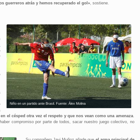
s guerreros atrás y hemos recuperado el gol»
, sostiene.
s
,
n
l
o
y
.
s
o
a
s
o
Niño en un partido ante Brasil. Fuente: Álex Molina
a
en el césped otra vez el respeto y que nos vean como una amenaza
.
haber compromiso por parte de todos, sacar nuestro juego colectivo, no
Su compañero Javi Muñoz añade que
el arma principal de