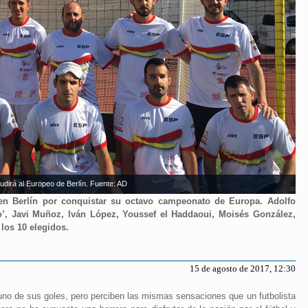
udirá al Europeo de Berlín. Fuente: AD
 en Berlín por conquistar su octavo campeonato de Europa. Adolfo
ño’, Javi Muñoz, Iván López, Youssef el Haddaoui, Moisés González,
 los 10 elegidos.
15 de agosto de 2017, 12:30
no de sus goles, pero perciben las mismas sensaciones que un futbolista