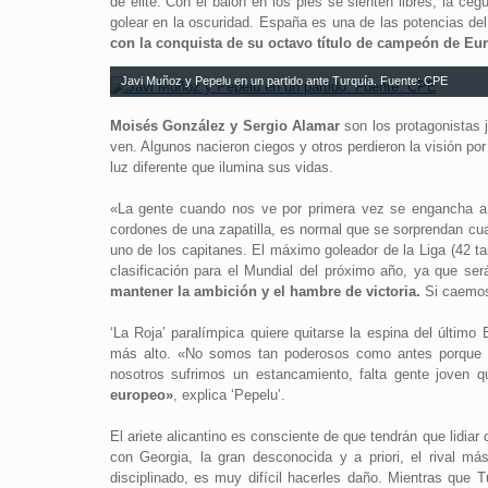
de élite. Con el balón en los pies se sienten libres, la ceg
golear en la oscuridad. España es una de las potencias del
con la conquista de su octavo título de campeón de Eu
Javi Muñoz y Pepelu en un partido ante Turquía. Fuente: CPE
Moisés González y Sergio Alamar
son los protagonistas 
ven. Algunos nacieron ciegos y otros perdieron la visión p
luz diferente que ilumina sus vidas.
«La gente cuando nos ve por primera vez se engancha a 
cordones de una zapatilla, es normal que se sorprendan cua
uno de los capitanes. El máximo goleador de la Liga (42 ta
clasificación para el Mundial del próximo año, ya que se
mantener la ambición y el hambre de victoria.
Si caemos 
‘La Roja’ paralímpica quiere quitarse la espina del último
más alto. «No somos tan poderosos como antes porque l
nosotros sufrimos un estancamiento, falta gente joven 
europeo»
, explica ‘Pepelu’.
El ariete alicantino es consciente de que tendrán que lidi
con Georgia, la gran desconocida y a priori, el rival m
disciplinado, es muy difícil hacerles daño. Mientras que 