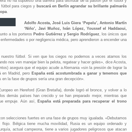
uera no ha supuesto una barrera para disfrutar de la pasión por el fútbol y
 fútbol para ciegos y
buscará en Berlín agrandar su brillante palmarés
ropa
.
Adolfo Acosta, José Luis Giera ‘Pepelu’, Antonio Martín
‘Niño’, Javi Muñoz, Iván López, Youssef el Haddaoui,
junto a los porteros
Pedro Gutiérrez y Sergio Rodríguez
, los únicos que
or enfermedades o por negligencia médica, pero aprendieron a encender una
nuestro fútbol. Si ven que los ciegos no podemos a veces atarnos los
ndo nos ven manejar bien la pelota, regatear y hacer goles», dice Acosta,
ntos) asegura que el equipo acude a Alemania «sin la presión de lograr la
rá en Madrid, pero
España está acostumbrada a ganar y tenemos que
en la fase de grupos sería una gran decepción».
 Europeo en Hereford (Gran Bretaña), donde logró el bronce, y volver a lo
os demás países han crecido y se han preparado mejor, mientras que
que empuje. Aún así,
España está preparada para recuperar el trono
ar con selecciones fuertes en una fase de grupos muy igualada. «Debutamos
ás flojo. Bélgica tiene mucha movilidad, Rusia es un equipo ordenado y
Turquía, actual campeona, tiene a varios jugadores peligrosos que atacan