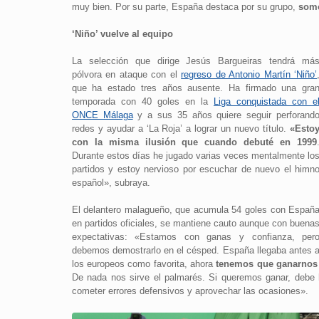
muy bien. Por su parte, España destaca por su grupo,
somo
‘Niño’ vuelve al equipo
La selección que dirige Jesús Bargueiras tendrá má
pólvora en ataque con el
regreso de Antonio Martín ‘Niño’
que ha estado tres años ausente. Ha firmado una gra
temporada con 40 goles en la
Liga conquistada con e
ONCE Málaga
y a sus 35 años quiere seguir perforand
redes y ayudar a ‘La Roja’ a lograr un nuevo título.
«Esto
con la misma ilusión que cuando debuté en 1999
Durante estos días he jugado varias veces mentalmente lo
partidos y estoy nervioso por escuchar de nuevo el himn
español», subraya.
El delantero malagueño, que acumula 54 goles con Españ
en partidos oficiales, se mantiene cauto aunque con buena
expectativas: «Estamos con ganas y confianza, per
debemos demostrarlo en el césped. España llegaba antes 
los europeos como favorita, ahora
tenemos que ganarnos 
De nada nos sirve el palmarés. Si queremos ganar, debe 
cometer errores defensivos y aprovechar las ocasiones».