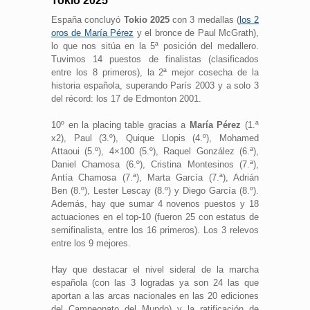
Tokio 2025
España concluyó
Tokio 2025
con 3 medallas (
los 2
oros de María Pérez
y el bronce de Paul McGrath),
lo que nos sitúa en la 5ª posición del medallero.
Tuvimos 14 puestos de finalistas (clasificados
entre los 8 primeros), la 2ª mejor cosecha de la
historia española, superando París 2003 y a solo 3
del récord: los 17 de Edmonton 2001.
10º en la placing table gracias a
María Pérez
(1.ª
x2), Paul (3.º), Quique Llopis (4.º), Mohamed
Attaoui (5.º), 4×100 (5.º), Raquel González (6.ª),
Daniel Chamosa (6.º), Cristina Montesinos (7.ª),
Antía Chamosa (7.ª), Marta García (7.ª), Adrián
Ben (8.º), Lester Lescay (8.º) y Diego García (8.º).
Además, hay que sumar 4 novenos puestos y 18
actuaciones en el top-10 (fueron 25 con estatus de
semifinalista, entre los 16 primeros). Los 3 relevos
entre los 9 mejores.
Hay que destacar el nivel sideral de la marcha
española (con las 3 logradas ya son 24 las que
aportan a las arcas nacionales en las 20 ediciones
del Campeonato del Mundo) y la ratificación de