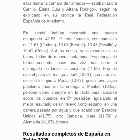
ellas hasta la cámara de llamadas— estaban Lucía
Carrillo, Elena Guiu y Aitana Rodrigo», según ha
explicado en su crónica la Real Federación
Española de Atletismo.
En ‘semis’ habían mostrado una imagen
estupenda: 42.53, 2ª tras Jamaica, con parciales
de 11.61 (Cladera), 10.08 (Bestué), 10.43 (Sevilla) y
10.41 (Pérez). Así las cosas, se colocaron en los
tacos, todas de manera metafórica, Esperança de
forma concreta, pues una vez más sería la
encargada de lanzar al conjunto (11.52). Fue de
cine el paso del testigo a Jaël (10.01), que a su vez
se lo dio limpio a Paula (10.42), quien tuvo algún
problema más en la entrega a Maribel (10.52),
peleona como siempre en la recta para lanzarse
sobre los cuadros
en 5ª posición
, igualando el
mejor resultado de un relevo corto español en una
carrera pasada por agua y que acabó con Estados
Unidos (41.75), oro; Jamaica, plata (41.79) y
Alemania (41.87), bronce.
Resultados completos de España en