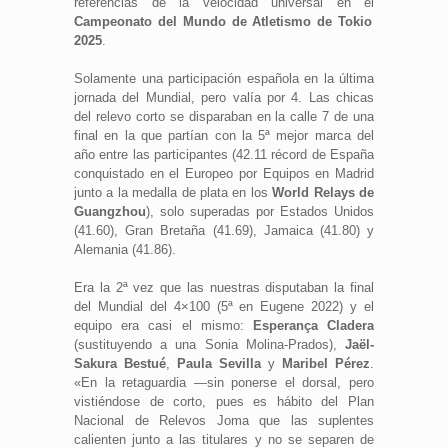
referencias de la velocidad universal en el
Campeonato del Mundo de Atletismo de Tokio
2025
.
Solamente una participación española en la última
jornada del Mundial, pero valía por 4. Las chicas
del relevo corto se disparaban en la calle 7 de una
final en la que partían con la 5ª mejor marca del
año entre las participantes (42.11 récord de España
conquistado en el Europeo por Equipos en Madrid
junto a la medalla de plata en los
World Relays de
Guangzhou
), solo superadas por Estados Unidos
(41.60), Gran Bretaña (41.69), Jamaica (41.80) y
Alemania (41.86).
Era la 2ª vez que las nuestras disputaban la final
del Mundial del 4×100 (5ª en Eugene 2022) y el
equipo era casi el mismo:
Esperança Cladera
(sustituyendo a una Sonia Molina-Prados),
Jaël-
Sakura Bestué
,
Paula Sevilla
y
Maribel Pérez
.
«En la retaguardia —sin ponerse el dorsal, pero
vistiéndose de corto, pues es hábito del Plan
Nacional de Relevos Joma que las suplentes
calienten junto a las titulares y no se separen de