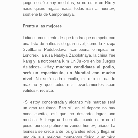
juego no sólo hay medallas, si no estar en Río y
nadie quiere regalar nada, todas irán a muerte»,
sostiene la de Camponaraya.
Frente a las mejores
Lidia es consciente de que tendrá que competir con
una lista de halteras de gran nivel, como la kazaja
Svetlkana Podobedova -campeona olímpica en
Londres-, la rusa Natalya Zabolotnaya, la china Yue
Kang y la norcoreana Kim Un Ju -oro en los Juegos
Asiáticos-.
«Hay muchas candidatas al podio,
será un espectáculo, un Mundial con mucho
nivel
. No será nada sencillo, mi reto es dar lo
máximo y que todos mis levantamientos sean
válidos», recalca.
«Si estoy concentrada y alcanzo mis marcas será
un gran resultado. Eso sí, en el deporte no hay
nada escrito, así que no descarto lograr una
medalla. Si tengo un buen día, puedo estar en el
podio, aunque prefiero no vender humo», añade. La
leonesa se crece ante los grandes retos y llega en
uno de sus mejores momentos físico y anímico