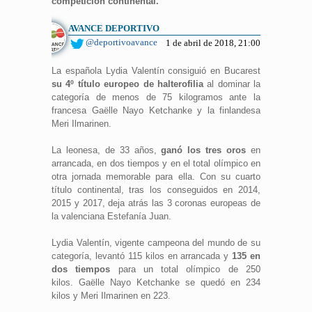
competición continental.
AVANCE DEPORTIVO
@deportivoavance
1 de abril de 2018, 21:00
La española Lydia Valentín consiguió en Bucarest
su 4º título europeo de halterofilia
al dominar la
categoría de menos de 75 kilogramos ante la
francesa Gaëlle Nayo Ketchanke y la finlandesa
Meri Ilmarinen.
La leonesa, de 33 años,
ganó los tres oros
en
arrancada, en dos tiempos y en el total olímpico en
otra jornada memorable para ella. Con su cuarto
título continental, tras los conseguidos en 2014,
2015 y 2017, deja atrás las 3 coronas europeas de
la valenciana Estefanía Juan.
Lydia Valentín, vigente campeona del mundo de su
categoría, levantó 115 kilos en arrancada y
135 en
dos tiempos
para un total olímpico de 250
kilos. Gaëlle Nayo Ketchanke se quedó en 234
kilos y Meri Ilmarinen en 223.