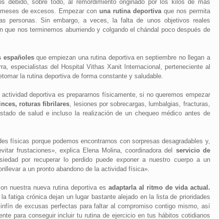
s debido, sobre todo, al remordimiento originado por los kilos de más
os meses de excesos. Empezar con
una rutina deportiva
que nos permita
s personas. Sin embargo, a veces, la falta de unos objetivos reales
n que nos terminemos aburriendo y colgando el chándal poco después de
s españoles
que empiezan una rutina deportiva en septiembre no llegan a
a, especialistas del Hospital Vithas Xanit Internacional, perteneciente al
etomar la rutina deportiva de forma constante y saludable.
actividad deportiva es prepararnos físicamente, si no queremos empezar
inces, roturas fibrilares
, lesiones por sobrecargas, lumbalgias, fracturas,
estado de salud e incluso la realización de un chequeo médico antes de
es físicas porque podemos encontrarnos con sorpresas desagradables y,
itar frustaciones», explica Elena Molina, coordinadora del
servicio de
siedad por recuperar lo perdido puede exponer a nuestro cuerpo a un
llevar a un pronto abandono de la actividad física».
con nuestra nueva rutina deportiva es
adaptarla al ritmo de vida actual.
 la fatiga crónica dejan un lugar bastante alejado en la lista de prioridades
sinfín de excusas perfectas para faltar al compromiso contigo mismo, así
e para conseguir incluir tu rutina de ejercicio en tus hábitos cotidianos