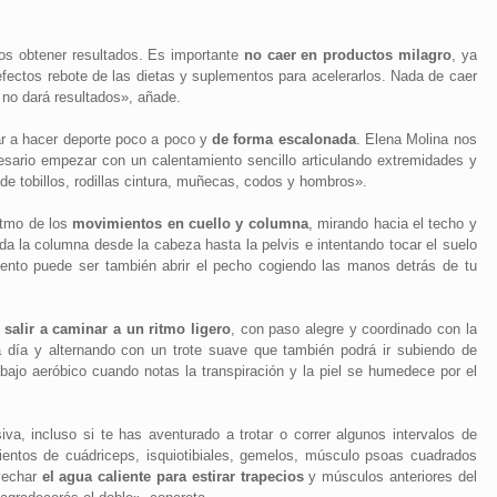
s obtener resultados. Es importante
no caer en productos milagro
, ya
fectos rebote de las dietas y suplementos para acelerarlos. Nada de caer
 no dará resultados», añade.
ar a hacer deporte poco a poco y
de forma escalonada
. Elena Molina nos
cesario empezar con un calentamiento sencillo articulando extremidades y
de tobillos, rodillas cintura, muñecas, codos y hombros».
itmo de los
movimientos en cuello y columna
, mirando hacia el techo y
oda la columna desde la cabeza hasta la pelvis e intentando tocar el suelo
miento puede ser también abrir el pecho cogiendo las manos detrás de tu
a
salir a caminar a un ritmo ligero
, con paso alegre y coordinado con la
a día y alternando con un trote suave que también podrá ir subiendo de
bajo aeróbico cuando notas la transpiración y la piel se humedece por el
iva, incluso si te has aventurado a trotar o correr algunos intervalos de
entos de cuádriceps, isquiotibiales, gemelos, músculo psoas cuadrados
vechar
el agua caliente para estirar trapecios
y músculos anteriores del