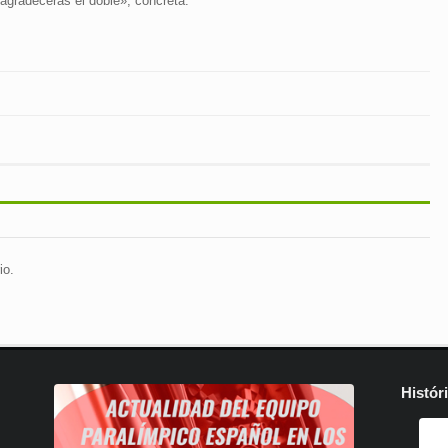
 agradecerás el doble», concreta.
io.
Histór