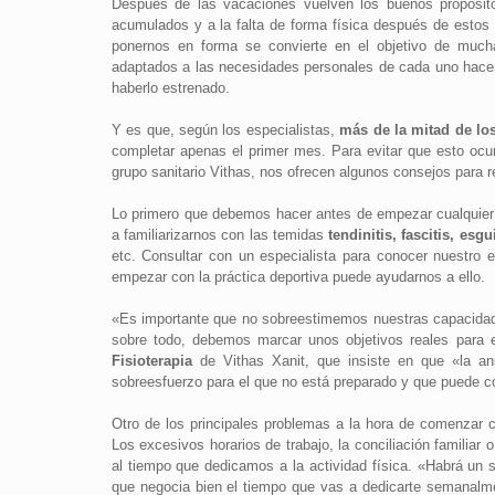
Después de las vacaciones vuelven los buenos propósito
acumulados y a la falta de forma física después de est
ponernos en forma se convierte en el objetivo de mucha
adaptados a las necesidades personales de cada uno hace
haberlo estrenado.
Y es que, según los especialistas,
más de la mitad de lo
completar apenas el primer mes. Para evitar que esto ocurr
grupo sanitario Vithas, nos ofrecen algunos consejos para r
Lo primero que debemos hacer antes de empezar cualquier 
a familiarizarnos con las temidas
tendinitis, fascitis, esgu
etc. Consultar con un especialista para conocer nuestro 
empezar con la práctica deportiva puede ayudarnos a ello.
«Es importante que no sobreestimemos nuestras capacidad
sobre todo, debemos marcar unos objetivos reales para ev
Fisioterapia
de Vithas Xanit, que insiste en que «la an
sobreesfuerzo para el que no está preparado y que puede con
Otro de los principales problemas a la hora de comenzar 
Los excesivos horarios de trabajo, la conciliación familiar o
al tiempo que dedicamos a la actividad física. «Habrá un 
que negocia bien el tiempo que vas a dedicarte semanalment