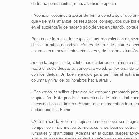
de forma permanente», matiza la fisioterapeuta.
«Además, debemos trabajar de forma constante si queremo
que vale más afianzar los resultados conseguidos que los e
en el autoengaño de hacerlo sólo de vez en cuando, porque
Para coger la rutina, los especialistas recomiendan empez
deja esta rutina deportiva: «Antes de salir de casa es ne
columna con movimientos circulares y de flexión-extensión 
Según la especialista, «debemos cuidar especialmente el r
hacia el suelo despacio, vértebra a vértebra, flexionando t
con los dedos. Un buen ejercicio para terminar el estira
columna y tirar de los hombros hacia atrás».
«Con estos sencillos ejercicios ya estamos preparado par
respiración. Esto puede ir aumentando de intensidad cad
intensidad con el tiempo. Sabrás que estás entrando al tra
sudor», explica Elena.
«Al terminar, la vuelta al reposo también debe ser progres
tiempo, con más motivo te mereces unos buenos estirami
lumbares y piramidales. Además en la ducha puedes apro