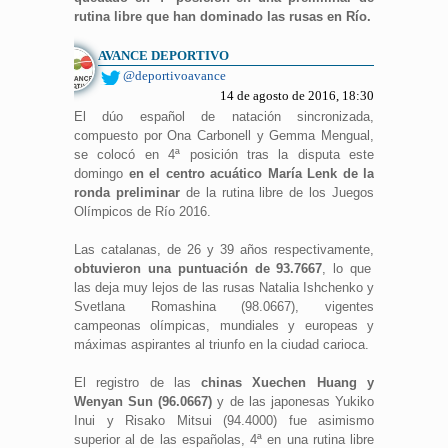
rutina libre que han dominado las rusas en Río.
AVANCE DEPORTIVO
@deportivoavance
14 de agosto de 2016, 18:30
El dúo español de natación sincronizada,
compuesto por Ona Carbonell y Gemma Mengual,
se colocó en 4ª posición tras la disputa este
domingo
en el centro acuático María Lenk de la
ronda preliminar
de la rutina libre de los Juegos
Olímpicos de Río 2016.
Las catalanas, de 26 y 39 años respectivamente,
obtuvieron una puntuación de 93.7667
, lo que
las deja muy lejos de las rusas Natalia Ishchenko y
Svetlana Romashina (98.0667), vigentes
campeonas olímpicas, mundiales y europeas y
máximas aspirantes al triunfo en la ciudad carioca.
El registro de las
chinas Xuechen Huang y
Wenyan Sun (96.0667)
y de las japonesas Yukiko
Inui y Risako Mitsui (94.4000) fue asimismo
superior al de las españolas, 4ª en una rutina libre