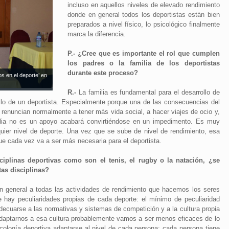
incluso en aquellos niveles de elevado rendimiento
donde en general todos los deportistas están bien
preparados a nivel físico, lo psicológico finalmente
marca la diferencia.
P.- ¿Cree que es importante el rol que cumplen
los padres o la familia de los deportistas
durante este proceso?
s en el deporte’ en
R.-
La familia es fundamental para el desarrollo de
ollo de un deportista. Especialmente porque una de las consecuencias del
s renuncian normalmente a tener más vida social, a hacer viajes de ocio y,
lia no es un apoyo acabará convirtiéndose en un impedimento. Es muy
quier nivel de deporte. Una vez que se sube de nivel de rendimiento, esa
que cada vez va a ser más necesaria para el deportista.
ciplinas deportivas como son el tenis, el rugby o la natación, ¿se
tas disciplinas?
general a todas las actividades de rendimiento que hacemos los seres
e hay peculiaridades propias de cada deporte: el mínimo de peculiaridad
adecuarse a las normativas y sistemas de competición y a la cultura propia
daptarnos a esa cultura probablemente vamos a ser menos eficaces de lo
cología deportiva adaptarse al nivel de cada persona; cada persona tiene