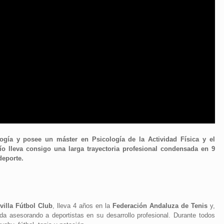
gía y posee un máster en Psicología de la Actividad Física y el
ío lleva consigo una larga trayectoria profesional condensada en 9
deporte.
illa Fútbol Club
, lleva 4 años en la
Federación Andaluza de Tenis
y,
da asesorando a deportistas en su desarrollo profesional. Durante todos