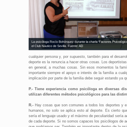
La psicóloga Rocío Bohórquez durante la charla ‘Factores Psicológico
el Club Náutico de Sevilla. Fuente: AD
cualquier persona y, por supuesto, también para el desarr
deporte es la renuncia a hacer otras cosas. Los deportista
en general, a muchas cosas. Sin esos momentos la fami
importante siempre el apoyo e interés de la familia a cual
implicación por parte de la familia debe seguir estando ya 
P.- Tiene experiencia como psicóloga en diversas dis
utilizan diferentes métodos psicológicos para las distin
R.-
Hay cosas que son comunes a todos los deportes y en 
humanos, no solo se aplica esto al deporte. Es cierto qu
sería el lenguaje usado y el máximo de peculiaridad sería 
de cada deporte. Si no somos capaces los psicólogos de a
que podríamos ser. También es importante dentro de la psi