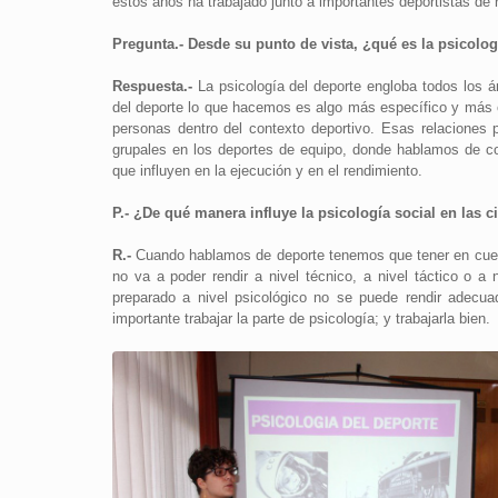
estos años ha trabajado junto a importantes deportistas de r
Pregunta.- Desde su punto de vista, ¿qué es la psicolog
Respuesta.-
La psicología del deporte engloba todos los á
del deporte lo que hacemos es algo más específico y más 
personas dentro del contexto deportivo. Esas relaciones p
grupales en los deportes de equipo, donde hablamos de coh
que influyen en la ejecución y en el rendimiento.
P.- ¿De qué manera influye la psicología social en las c
R.-
Cuando hablamos de deporte tenemos que tener en cuenta 
no va a poder rendir a nivel técnico, a nivel táctico o a 
preparado a nivel psicológico no se puede rendir adecu
importante trabajar la parte de psicología; y trabajarla bien.