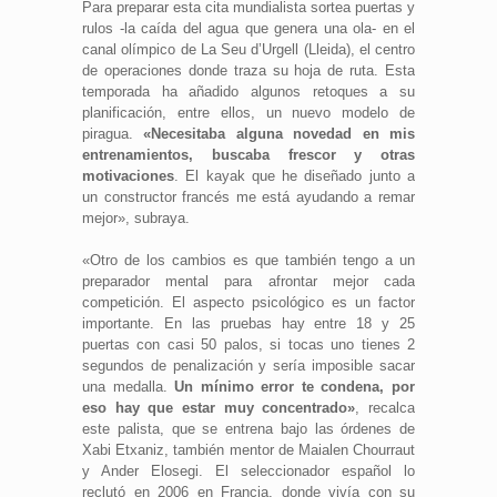
Para preparar esta cita mundialista sortea puertas y
rulos -la caída del agua que genera una ola- en el
canal olímpico de La Seu d’Urgell (Lleida), el centro
de operaciones donde traza su hoja de ruta. Esta
temporada ha añadido algunos retoques a su
planificación, entre ellos, un nuevo modelo de
piragua.
«Necesitaba alguna novedad en mis
entrenamientos, buscaba frescor y otras
motivaciones
. El kayak que he diseñado junto a
un constructor francés me está ayudando a remar
mejor», subraya.
«Otro de los cambios es que también tengo a un
preparador mental para afrontar mejor cada
competición. El aspecto psicológico es un factor
importante. En las pruebas hay entre 18 y 25
puertas con casi 50 palos, si tocas uno tienes 2
segundos de penalización y sería imposible sacar
una medalla.
Un mínimo error te condena, por
eso hay que estar muy concentrado»
, recalca
este palista, que se entrena bajo las órdenes de
Xabi Etxaniz, también mentor de Maialen Chourraut
y Ander Elosegi. El seleccionador español lo
reclutó en 2006 en Francia, donde vivía con su