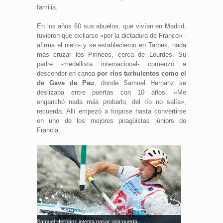
familia.
En los años 60 sus abuelos, que vivían en Madrid,
tuvieron que exiliarse «por la dictadura de Franco» -
afirma el nieto- y se establecieron en Tarbes, nada
más cruzar los Pirineos, cerca de Lourdes. Su
padre -medallista internacional- comenzó a
descender en canoa
por ríos turbulentos como el
de Gave de Pau
, donde Samuel Hernanz se
deslizaba entre puertas con 10 años. «Me
enganchó nada más probarlo, del río no salía»,
recuerda. Allí empezó a forjarse hasta convertirse
en uno de los mejores piragüistas júniors de
Francia.
Samuel Hernanz intenta pasar una puerta.