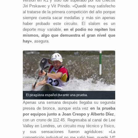
versión en K1 y sólo fue superado por los checos
Jiri Prskavec y Vit Prindis. «Quedé muy satisfecho
al tratarse de la primera competición del año porque
siempre cuesta sacar medallas y más sin apenas
haber probado este circuito. El slalom es un
deporte muy variable,
en el podio no repiten los
mismos, algo que demuestra el gran nivel que
hay»
, asegura.
El piragüista español durante una prueba.
Apenas una semana después llegaba su segunda
presea de bronce, aunque esta vez
en la prueba
por equipos junto a Joan Crespo y Alberto Díez
,
con un crono de 112.45. Regresaba al canal de Lee
Valley en Londres, un circuito muy técnico y físico,
y sus sensaciones fueron agridulces: «La
competición individual no me salió bien, quedé 14º