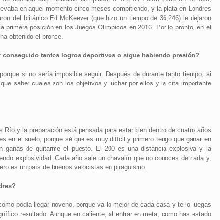
llevaba en aquel momento cinco meses compitiendo, y la plata en Londres
on del británico Ed McKeever (que hizo un tiempo de 36,246) le dejaron
 la primera posición en los Juegos Olímpicos en 2016. Por lo pronto, en el
ha obtenido el bronce.
 conseguido tantos logros deportivos o sigue habiendo presión?
 porque si no sería imposible seguir. Después de durante tanto tiempo, si
ue saber cuales son los objetivos y luchar por ellos y la cita importante
es Río y la preparación está pensada para estar bien dentro de cuatro años
es en el suelo, porque sé que es muy difícil y primero tengo que ganar en
n ganas de quitarme el puesto. El 200 es una distancia explosiva y la
iendo explosividad. Cada año sale un chavalín que no conoces de nada y,
ero es un país de buenos velocistas en piragüismo.
dres?
como podía llegar noveno, porque va lo mejor de cada casa y te lo juegas
nífico resultado. Aunque en caliente, al entrar en meta, como has estado