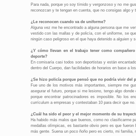
Para nada, porque yo soy tímido y vergonzoso y no me gust
reconozcan y te tengan en cuenta, que no consigas algo y t
¿Le reconocen cuando va de uniforme?
Alguna vez me he encontrado a alguna persona que me ven 
vestido con las mallas y de policía, con el uniforme, se 
ningún caso peligroso en el que haya detenido a alguien y 
¿Y cómo llevan en el trabajo tener como compañero 
deporte?
En comisaría casi todos son deportistas y están encantado
dentro del Cuerpo, dan facilidades de horarios en base a lo
¿Se hizo policía porque pensó que no podría vivir del
Fue uno de los motivos más importantes, siempre me gust
asegurar el futuro, porque si me lesiono, tengo algo dond
porque encontrar patrocinadores es imposible. No los e
currículum a empresas y contestaban 10 para decir que no.
¿Cuál ha sido el peor y el mejor momento de su trayect
Ha habido más malos que buenos, como no clasificarme pa
medallas olímpicas, es bastante obvio pero es que fueron
más gente. Suena un poco ñoño pero es cierto, mi familia, 