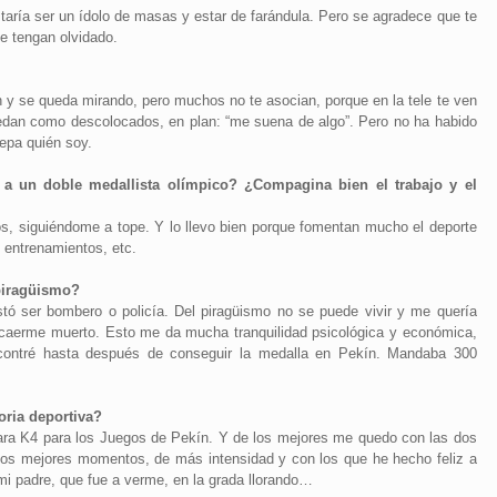
aría ser un ídolo de masas y estar de farándula. Pero se agradece que te
e tengan olvidado.
y se queda mirando, pero muchos no te asocian, porque en la tele te ven
quedan como descolocados, en plan: “me suena de algo”. Pero no ha habido
sepa quién soy.
a un doble medallista olímpico? ¿Compagina bien el trabajo y el
s, siguiéndome a tope. Y lo llevo bien porque fomentan mucho el deporte
s entrenamientos, etc.
 piragüismo?
ó ser bombero o policía. Del piragüismo no se puede vivir y me quería
e caerme muerto. Esto me da mucha tranquilidad psicológica y económica,
ncontré hasta después de conseguir la medalla en Pekín. Mandaba 300
oria deportiva?
ra K4 para los Juegos de Pekín. Y de los mejores me quedo con las dos
 los mejores momentos, de más intensidad y con los que he hecho feliz a
mi padre, que fue a verme, en la grada llorando…