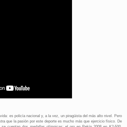
da: es policía nacional y, a la vez, un piragüista del más alto nivel. Pero
tra que la pasión por este deporte es mucho más que ejercicio físico. De
ue se cuentan dos medallas olímpicas: el oro en Pekín 2008 en K2-500,