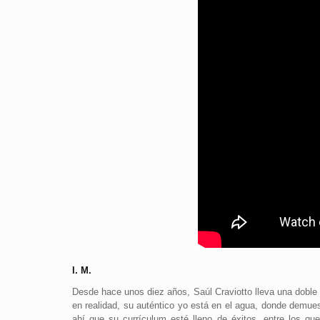
I. M.
Desde hace unos diez años, Saúl Craviotto lleva una doble vi
en realidad, su auténtico yo está en el agua, donde demues
ahí que su currículum esté lleno de éxitos, entre los q