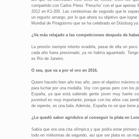
compartido con Carlos Pérez ‘Perucho’ con el que apenas 
2012 en K1-200. Las centésimas de segundo que le separar
un regusto amargo, por lo que ahora su objetivo que lograr
Mundial de Piragüismo que se ha celebrado en Düisburg ya 
¿Va más relajado a las competiciones después de haber
La presión siempre intento evadirla, pasar de ella un poco
cada año fuera presionado, ya no habría aguantado. Tengo q
es Río de Janeiro.
O sea, que va a por el oro en 2016.
Quiero hacerlo bien año tras año, pero el objetivo máximo 
para luchar por una medalla. Voy con ganas pero con los pi
España, ya que está saliendo gente joven muy fuerte co
juventud es muy importante, porque con los años vas perd
de repente, es una bala. Además, España no sé que tiene p
¿Le quedó sabor agridulce al conseguir la plata en Lon
Sabía que era una cita olímpica y que podía estar primero 
todo en milésimas de segundo, así que ser plata es un mag