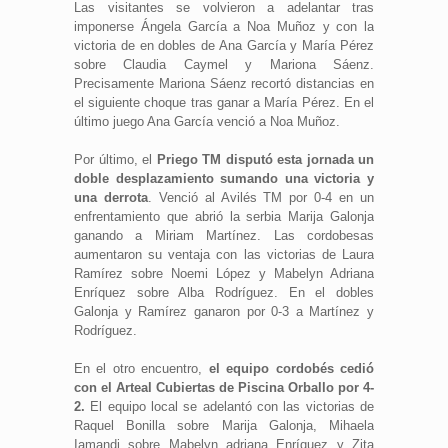
Las visitantes se volvieron a adelantar tras
imponerse Ángela García a Noa Muñoz y con la
victoria de en dobles de Ana García y María Pérez
sobre Claudia Caymel y Mariona Sáenz.
Precisamente Mariona Sáenz recortó distancias en
el siguiente choque tras ganar a María Pérez. En el
último juego Ana García venció a Noa Muñoz.
Por último, el
Priego TM disputó esta jornada un
doble desplazamiento sumando una victoria y
una derrota
. Venció al Avilés TM por 0-4 en un
enfrentamiento que abrió la serbia Marija Galonja
ganando a Miriam Martínez. Las cordobesas
aumentaron su ventaja con las victorias de Laura
Ramírez sobre Noemi López y Mabelyn Adriana
Enríquez sobre Alba Rodríguez. En el dobles
Galonja y Ramírez ganaron por 0-3 a Martínez y
Rodríguez.
En el otro encuentro,
el equipo cordobés cedió
con el Arteal Cubiertas de Piscina Orballo por 4-
2.
El equipo local se adelantó con las victorias de
Raquel Bonilla sobre Marija Galonja, Mihaela
Iamandi sobre Mabelyn adriana Enríquez y Zita