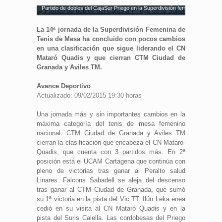
Partido de dobles del CajaSur Priego en la Superdivisión femenina. Fuente:
La 14ª jornada de la Superdivisión Femenina de
Tenis de Mesa ha concluido con pocos cambios
en una clasificación que sigue liderando el CN
Mataró Quadis y que cierran CTM Ciudad de
Granada y Aviles TM.
Avance Deportivo
Actualizado: 09/02/2015 19:30 horas
Una jornada más y sin importantes cambios en la
máxima categoría del tenis de mesa femenino
nacional. CTM Ciudad de Granada y Aviles TM
cierran la clasificación que encabeza el CN Mataro-
Quadis, que cuenta con 3 partidos más. En 2ª
posición está el UCAM Cartagena que continúa con
pleno de victorias tras ganar al Peralto salud
Linares. Falcons Sabadell se aleja del descenso
tras ganar al CTM Ciudad de Granada, que sumó
su 1ª victoria en la pista del Vic TT. Ilún Leka enea
cedió en su visita al CN Mataró Quadis y en la
pista del Suris Calella. Las cordobesas del Priego