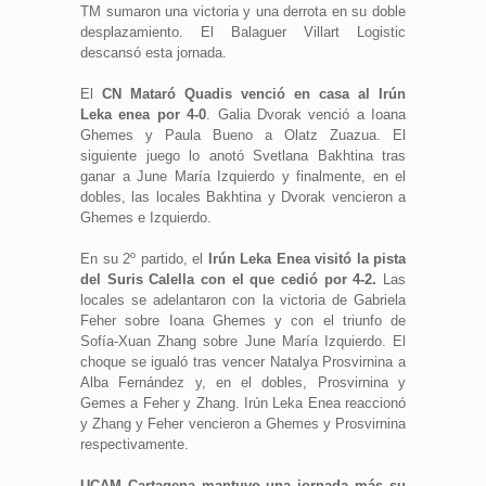
TM sumaron una victoria y una derrota en su doble
desplazamiento. El Balaguer Villart Logistic
descansó esta jornada.
El
CN Mataró Quadis venció en casa al Irún
Leka enea por 4-0
. Galia Dvorak venció a Ioana
Ghemes y Paula Bueno a Olatz Zuazua. El
siguiente juego lo anotó Svetlana Bakhtina tras
ganar a June María Izquierdo y finalmente, en el
dobles, las locales Bakhtina y Dvorak vencieron a
Ghemes e Izquierdo.
En su 2º partido, el
Irún Leka Enea visitó la pista
del Suris Calella con el que cedió por 4-2.
Las
locales se adelantaron con la victoria de Gabriela
Feher sobre Ioana Ghemes y con el triunfo de
Sofía-Xuan Zhang sobre June María Izquierdo. El
choque se igualó tras vencer Natalya Prosvirnina a
Alba Fernández y, en el dobles, Prosvirnina y
Gemes a Feher y Zhang. Irún Leka Enea reaccionó
y Zhang y Feher vencieron a Ghemes y Prosvirnina
respectivamente.
UCAM Cartagena mantuvo una jornada más su