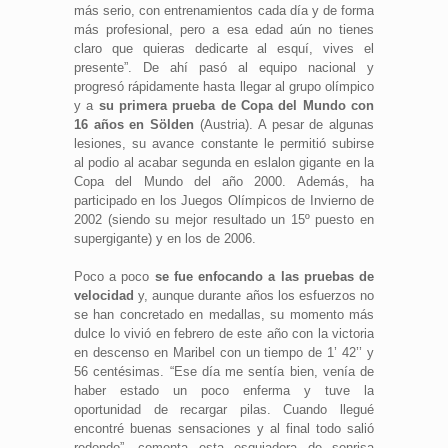
más serio, con entrenamientos cada día y de forma
más profesional, pero a esa edad aún no tienes
claro que quieras dedicarte al esquí, vives el
presente”. De ahí pasó al equipo nacional y
progresó rápidamente hasta llegar al grupo olímpico
y a
su primera prueba de Copa del Mundo con
16 años en Sölden
(Austria). A pesar de algunas
lesiones, su avance constante le permitió subirse
al podio al acabar segunda en eslalon gigante en la
Copa del Mundo del año 2000. Además, ha
participado en los Juegos Olímpicos de Invierno de
2002 (siendo su mejor resultado un 15º puesto en
supergigante) y en los de 2006.
Poco a poco
se fue enfocando a las pruebas de
velocidad
y, aunque durante años los esfuerzos no
se han concretado en medallas, su momento más
dulce lo vivió en febrero de este año con la victoria
en descenso en Maribel con un tiempo de 1’ 42’’ y
56 centésimas. “Ese día me sentía bien, venía de
haber estado un poco enferma y tuve la
oportunidad de recargar pilas. Cuando llegué
encontré buenas sensaciones y al final todo salió
redondo”, comenta esta esquiadora de sonrisa