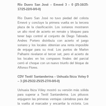
Río Duero San José – Emevé 3 – 0 (25-16/25-
17/25-22/0-0/0-0)
Río Duero San José no tuvo piedad del colista
Emevé y concluye la primera vuelta en la tercera
plaza de la clasificación. Los sorianos mostraron
un alto nivel de acierto en remate y bloqueo para
tener bajo control al conjunto de Diego Taboada.
Andres Portero distribuía con acierto el juego
soriano y los locales obtenían una renta imposible
de enjugar para su rival. Los puntos de Marlon
Palharini nivelaron el tercer set, pero el acierto de
los locales en los compases finales del parcial
cerró el choque con un nuevo triunfo del bloque de
Alfonso Flores.
CDV Textil Santanderina – Ushuaïa Ibiza Voley 0
– 3 (20-25/22-25/25-27/0-0/0-0)
Ushuaïa Ibiza Vóley mostró su versión más sólida
para superar a Textil Santanderina. Los pitiusos
enjugaron las primeras ventajas cántabras para dar
la vuelta al marcador y encarrilar la victoria. Los