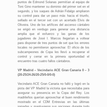
puntos de Edmond Solanas permitían al equipo de
Toni Gino mantener su dominio del primer set en el
segundo, y los saques de Adrián Fidalgo ampliaron
su control para dar un paso más hacia el triunfo,
sellado en el tercer set con un acertado Elvis de
Oliveira. Uno de los artífices del ascenso cántabro
se erigió en verdugo para generar una distancia
amplia que el esfuerzo y las ganas de los
jugadores de José I. Marcos llegarían a voltear
para disponer de tres puntos de set que los errores
locales no permitieron aprovechar. El oficio de los
subcampeones de Copa les llevó a recuperar el
control y cerrar en la primera oportunidad el
encuentro tras cuatro fallos cántabros.
VP Madrid – Vecindario ACE Gran Canaria 0 – 3
(20-25/24-26/20-25/0-0/0-0)
Vecindario ACE Gran Canaria no falló y logró en la
pista del VP Madrid la victoria que necesitaba para
asegurar su presencia en la Copa del Rey. Los
madrileños querían aprovechar el buen rendimiento
mostrado en el CDM Entrevias en las últimas
jornadas y mantuvieron sus opciones durante todo