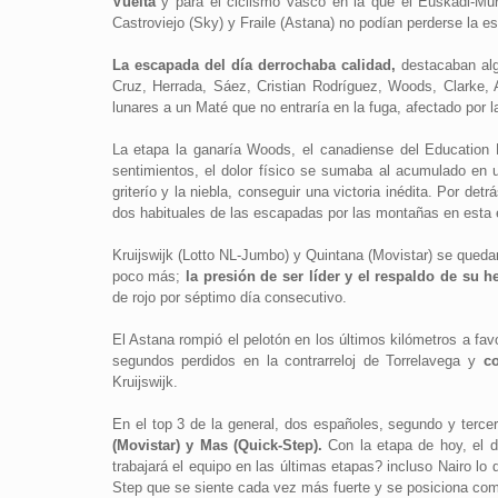
Vuelta
y para el ciclismo vasco en la que el Euskadi-Muria
Castroviejo (Sky) y Fraile (Astana) no podían perderse la es
La escapada del día derrochaba calidad,
destacaban alg
Cruz, Herrada, Sáez, Cristian Rodríguez, Woods, Clarke, 
lunares a un Maté que no entraría en la fuga, afectado por la
La etapa la ganaría Woods, el canadiense del Education 
sentimientos, el dolor físico se sumaba al acumulado en u
griterío y la niebla, conseguir una victoria inédita. Por d
dos habituales de las escapadas por las montañas en esta e
Kruijswijk (Lotto NL-Jumbo) y Quintana (Movistar) se queda
poco más;
la presión de ser líder y el respaldo de su
de rojo por séptimo día consecutivo.
El Astana rompió el pelotón en los últimos kilómetros a fa
segundos perdidos en la contrarreloj de Torrelavega y
c
Kruijswijk.
En el top 3 de la general, dos españoles, segundo y terce
(Movistar) y Mas (Quick-Step).
Con la etapa de hoy, el de
trabajará el equipo en las últimas etapas? incluso Nairo lo 
Step que se siente cada vez más fuerte y se posiciona como 