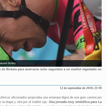
ixauli Studio)
n de Bizkaia para acercarse ocho segundos a un maillot regentado un
12 de septiembre de 2018, 23:59
eufóricos aficionados propiciaba una estampa digna de una gran carrera por
la etapa y otra por el maillot rojo.
Una jornada muy simbólica para La