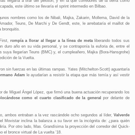
s llegaría a tirar del pelotón, y en la que corredores de la tierra como
capada, este último se llevaría el sprint intermedio en Bilbao.
unos nombres como los de Nibali, Majka, Zakarin, Mollema, David de la
Amador, Teuns, De Marchi y De Gendt, este, le arrebataría el maillot de
 bronquitis.
First,
rompía a llorar al llegar a la línea de meta
liberando todos sus
n duro año en su vida personal, y se contraponía la euforia de, entre el
etrás suya llegarían Teuns (BMC) y, el cumpleañero, Majka (Bora-Hansgrohe)
dición de la Vuelta.
ron sin fuerzas en las últimas rampas. Yates (Mitchelton-Scott) aguantaría
 hermano Adam
le ayudarían a resistir la etapa que más temía y así vestir
vor de Miguel Ángel López, que firmó una buena actuación recuperando los
olocándose como el cuarto clasificado de la general
por delante de
ro, ambos entraban a la vez rascándole ocho segundos al líder,
Valverde
l Movistar inclina la balanza a su favor en la incógnita de: ¿para quién
diría. Por otro lado, Mas. Grandísima la proyección del corredor del Quick-
el bronce virtual de La vuelta ’18.