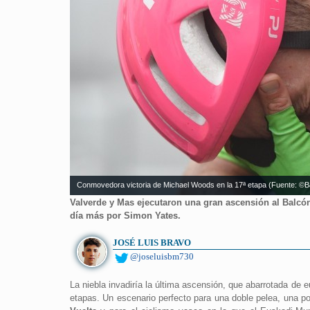
Conmovedora victoria de Michael Woods en la 17ª etapa (Fuente: ©Ba
Valverde y Mas ejecutaron una gran ascensión al Balcó
día más por Simon Yates.
JOSÉ LUIS BRAVO
@joseluisbm730
La niebla invadiría la última ascensión, que abarrotada de 
etapas. Un escenario perfecto para una doble pelea, una por 