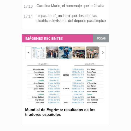
Carolina Marín, el homenaje que le faltaba
17:10
‘Imparables’, un libro que describe las
17:14
cicatrices invisibles del deporte paralímpico
IMÁGENES RECIENTES
TODAS
Mundial de Esgrima: resultados de los
Presentan el 
tiradores españoles
pública para 
españolas