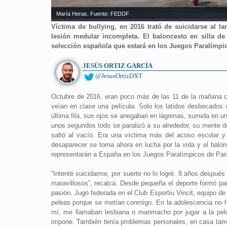
María Heras. Fuente: FEDDF
Víctima de bullying, en 2016 trató de suicidarse al l
lesión medular incompleta. El baloncesto en silla de
selección española que estará en los Juegos Paralímpic
JESÚS ORTIZ GARCÍA
@JesusOrtizDXT
Octubre de 2016, eran poco más de las 11 de la mañana 
veían en clase una película. Solo los latidos desbocados
última fila, sus ojos se anegaban en lágrimas, sumida en un
unos segundos todo se paralizó a su alrededor, su mente d
saltó al vacío. Era una víctima más del acoso escolar y 
desaparecer se torna ahora en lucha por la vida y el balon
representarán a España en los Juegos Paralímpicos de Par
“Intenté suicidarme, por suerte no lo logré. 8 años despué
maravillosos”, recalca. Desde pequeña el deporte formó part
pasión. Jugó federada en el Club Esportiu Vincit, equipo de f
peleas porque se metían conmigo. En la adolescencia no hub
mí, me llamaban lesbiana o marimacho por jugar a la pelo
impone. También tenía problemas personales, en casa tampo