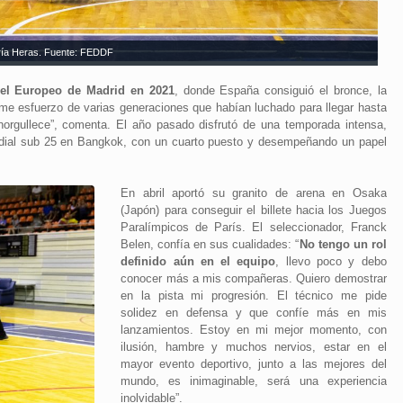
ía Heras. Fuente: FEDDF
 el Europeo de Madrid en 2021
, donde España consiguió el bronce, la
rme esfuerzo de varias generaciones que habían luchado para llegar hasta
norgullece”, comenta. El año pasado disfrutó de una temporada intensa,
ndial sub 25 en Bangkok, con un cuarto puesto y desempeñando un papel
En abril aportó su granito de arena en Osaka
(Japón) para conseguir el billete hacia los Juegos
Paralímpicos de París. El seleccionador, Franck
Belen, confía en sus cualidades: “
No tengo un rol
definido aún en el equipo
, llevo poco y debo
conocer más a mis compañeras. Quiero demostrar
en la pista mi progresión. El técnico me pide
solidez en defensa y que confíe más en mis
lanzamientos. Estoy en mi mejor momento, con
ilusión, hambre y muchos nervios, estar en el
mayor evento deportivo, junto a las mejores del
mundo, es inimaginable, será una experiencia
inolvidable”.