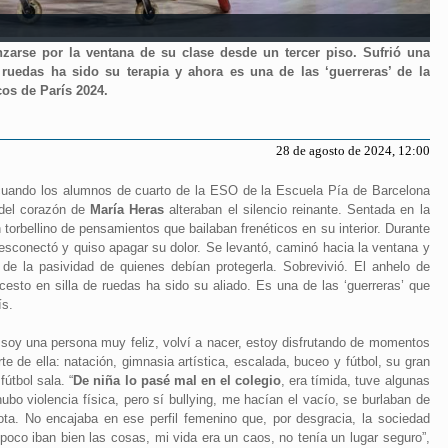
anzarse por la ventana de su clase desde un tercer piso. Sufrió una
 ruedas ha sido su terapia y ahora es una de las ‘guerreras’ de la
os de París 2024.
28 de agosto de 2024, 12:00
cuando los alumnos de cuarto de la ESO de la Escuela Pía de Barcelona
 del corazón de
María Heras
alteraban el silencio reinante. Sentada en la
 torbellino de pensamientos que bailaban frenéticos en su interior. Durante
esconectó y quiso apagar su dolor. Se levantó, caminó hacia la ventana y
de la pasividad de quienes debían protegerla. Sobrevivió. El anhelo de
cesto en silla de ruedas ha sido su aliado. Es una de las ‘guerreras’ que
ís.
s soy una persona muy feliz, volví a nacer, estoy disfrutando de momentos
e de ella: natación, gimnasia artística, escalada, buceo y fútbol, su gran
útbol sala. “
De niña lo pasé mal en el colegio
, era tímida, tuve algunas
o violencia física, pero sí bullying, me hacían el vacío, se burlaban de
ta. No encajaba en ese perfil femenino que, por desgracia, la sociedad
co iban bien las cosas, mi vida era un caos, no tenía un lugar seguro”,