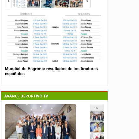
Mundial de Esgrima: resultados de los tiradores
Presentan el nuev
españoles
pública para las 
AVANCE DEPORTIVO TV