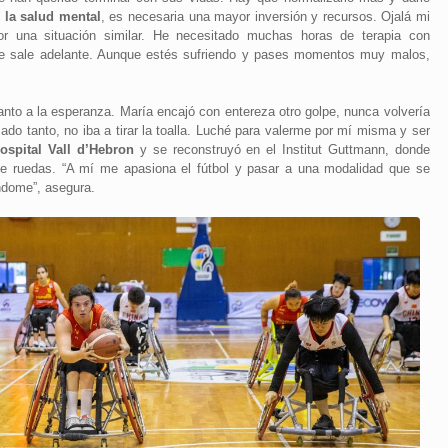
 la salud mental
, es necesaria una mayor inversión y recursos. Ojalá mi
r una situación similar. He necesitado muchas horas de terapia con
o se sale adelante. Aunque estés sufriendo y pases momentos muy malos,
nto a la esperanza. María encajó con entereza otro golpe, nunca volvería
ado tanto, no iba a tirar la toalla. Luché para valerme por mí misma y ser
spital Vall d’Hebron
y se reconstruyó en el Institut Guttmann, donde
a de ruedas. “A mí me apasiona el fútbol y pasar a una modalidad que se
ndome”, asegura.