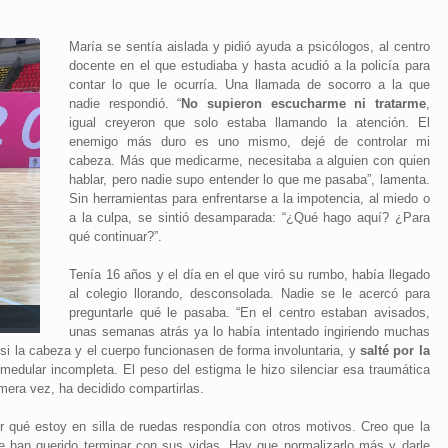
María se sentía aislada y pidió ayuda a psicólogos, al centro
docente en el que estudiaba y hasta acudió a la policía para
contar lo que le ocurría. Una llamada de socorro a la que
nadie respondió. “
No supieron escucharme ni tratarme
,
igual creyeron que solo estaba llamando la atención. El
enemigo más duro es uno mismo, dejé de controlar mi
cabeza. Más que medicarme, necesitaba a alguien con quien
hablar, pero nadie supo entender lo que me pasaba”, lamenta.
Sin herramientas para enfrentarse a la impotencia, al miedo o
a la culpa, se sintió desamparada: “¿Qué hago aquí? ¿Para
qué continuar?”.
Tenía 16 años y el día en el que viró su rumbo, había llegado
al colegio llorando, desconsolada. Nadie se le acercó para
preguntarle qué le pasaba. “En el centro estaban avisados,
unas semanas atrás ya lo había intentado ingiriendo muchas
 si la cabeza y el cuerpo funcionasen de forma involuntaria, y
salté por la
n medular incompleta. El peso del estigma le hizo silenciar esa traumática
mera vez, ha decidido compartirlas.
r qué estoy en silla de ruedas respondía con otros motivos. Creo que la
e han querido terminar con sus vidas. Hay que normalizarlo más y darle