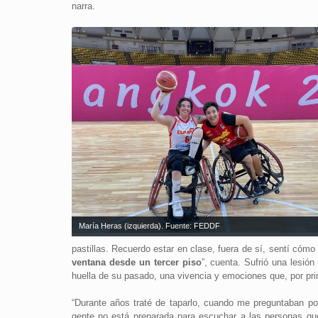
narra.
María Heras (izquierda). Fuente: FEDDF
pastillas. Recuerdo estar en clase, fuera de sí, sentí cómo
ventana desde un tercer piso
”, cuenta. Sufrió una lesió
huella de su pasado, una vivencia y emociones que, por pri
“Durante años traté de taparlo, cuando me preguntaban po
gente no está preparada para escuchar a las personas qu