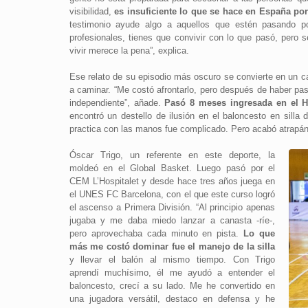
visibilidad,
es insuficiente lo que se hace en España por
testimonio ayude algo a aquellos que estén pasando po
profesionales, tienes que convivir con lo que pasó, per
vivir merece la pena”, explica.
Ese relato de su episodio más oscuro se convierte en un ca
a caminar. “Me costó afrontarlo, pero después de haber pas
independiente”, añade.
Pasó 8 meses ingresada en el Ho
encontró un destello de ilusión en el baloncesto en sill
practica con las manos fue complicado. Pero acabó atrapá
Óscar Trigo, un referente en este deporte, la
moldeó en el Global Basket. Luego pasó por el
CEM L’Hospitalet y desde hace tres años juega en
el UNES FC Barcelona, con el que este curso logró
el ascenso a Primera División. “Al principio apenas
jugaba y me daba miedo lanzar a canasta -ríe-,
pero aprovechaba cada minuto en pista.
Lo que
más me costó dominar fue el manejo de la silla
y llevar el balón al mismo tiempo. Con Trigo
aprendí muchísimo, él me ayudó a entender el
baloncesto, crecí a su lado. Me he convertido en
una jugadora versátil, destaco en defensa y he