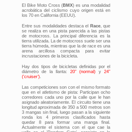
El Bike Moto Cross (
BMX
) es una modalidad
acrobática del ciclismo cuyo origen está en
los 70 en California (EEUU).
Entre sus modalidades destaca el
Race
, que
se realiza en una pista parecida a las pistas
de motocross. La principal diferencia es la
tierra utilizada. La de motocross suele ser una
tierra húmeda, mientras que la de race es una
arena arcillosa compacta para evitar
incrustaciones de la bicicleta.
Hay dos tipos de bicicletas definidas por el
diámetro de la llanta:
20" (normal)
y
24"
('cruiser
'
)
.
Las competiciones son con el mismo formato
que en el atletismo de pista: Participan ocho
corredores cada uno por la calle que le han
asignado aleatoriamente. El circuito tiene una
longitud aproximada de 350 a 500 metros son
3 mangas sin final, luego pasan a la siguiente
ronda los 4 primeros clasificados hasta
quedar 8 para formar una manga final.
Actualmente el sistema con el que cae la