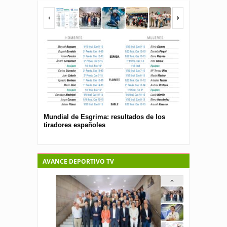
Mundial de Esgrima: resultados de los
Presentan el 
tiradores españoles
pública para 
españolas
AVANCE DEPORTIVO TV